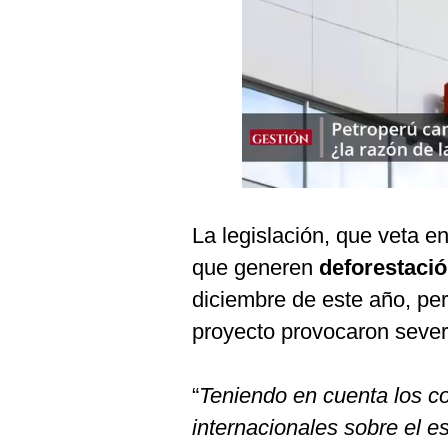
Podcast
Gestión TV
Videos
Fotogalerías
gestion.pe
La legislación, que veta e
¿quiénes
que generen
deforestaci
Somos?
diciembre de este año, per
Términos
Y
proyecto provocaron sever
Condiciones
Política
De
“
Teniendo en cuenta los co
Privacidad
internacionales sobre el e
Politica