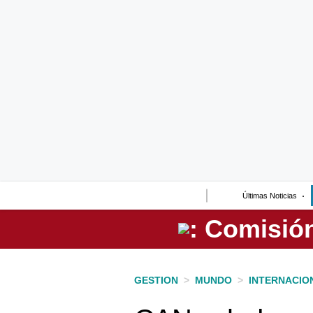
Lo último
Peru Quiosco
Portada
Empresas
Management & Empleo
Economía
Últimas Noticias
Mercados
Perú
Política
GESTION
>
MUNDO
>
INTERNACIO
Tu Dinero