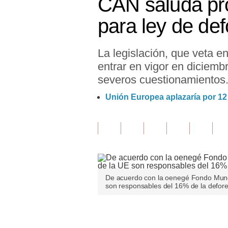
CAN saluda pró
Finanzas Personales
para ley de def
Inmobiliarias
La legislación, que veta e
Plus G
entrar en vigor en diciemb
Opinión
severos cuestionamientos
Editorial
Unión Europea aplazaría por 12
Pregunta de hoy
Blogs
Tendencias
Lujo
De acuerdo con la oenegé Fondo Mundi
son responsables del 16% de la defore
Viajes
Únete a nuestro canal
Moda