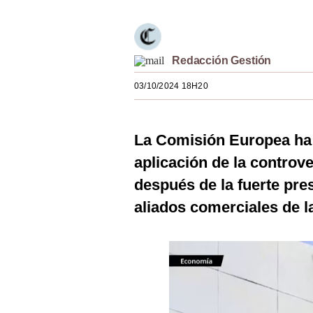
Estilos
Mundo
Redacción Gestión
EEUU
03/10/2024 18H20
México
España
La Comisión Europea ha 
Internacional
aplicación de la controve
Tecnología
después de la fuerte pre
aliados comerciales de la
Club del Suscriptor
Mix
G de Gestión
Notas Contratadas