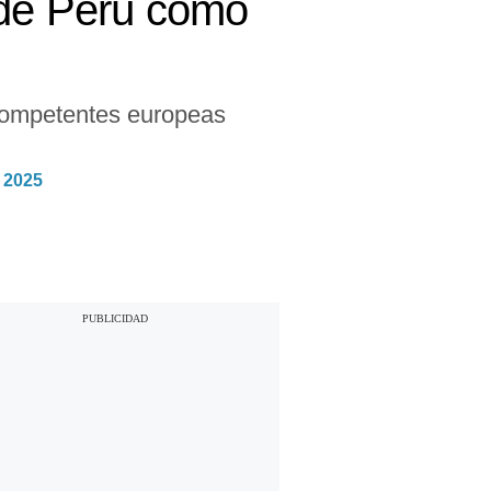
 de Perú como
s competentes europeas
 2025