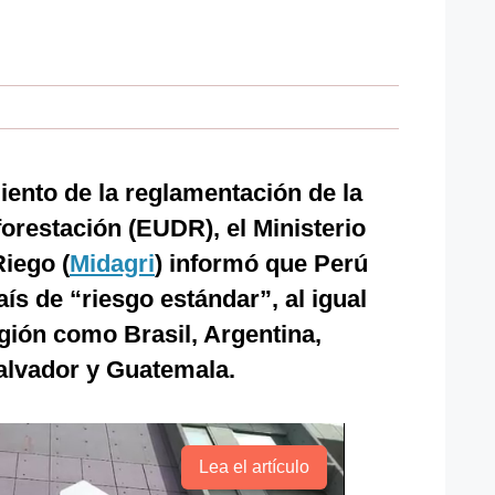
ento de la reglamentación de la
orestación (EUDR), el Ministerio
Riego (
Midagri
) informó que Perú
ís de “riesgo estándar”, al igual
egión como Brasil, Argentina,
alvador y Guatemala.
Lea el artículo