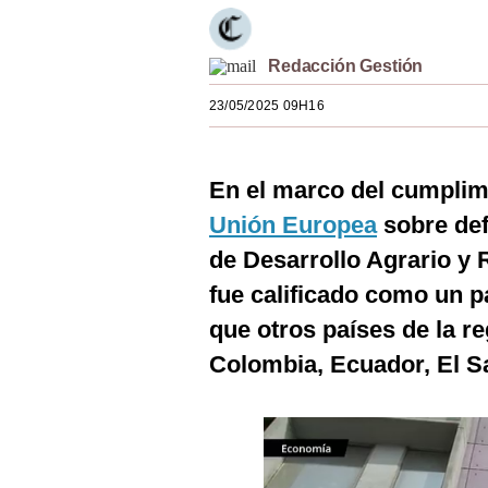
Estilos
Mundo
Redacción Gestión
23/05/2025 09H16
EEUU
México
En el marco del cumplimi
España
Unión Europea
sobre def
Internacional
de Desarrollo Agrario y 
Tecnología
fue calificado como un pa
que otros países de la r
Club del Suscriptor
Colombia, Ecuador, El S
Mix
G de Gestión
Notas Contratadas