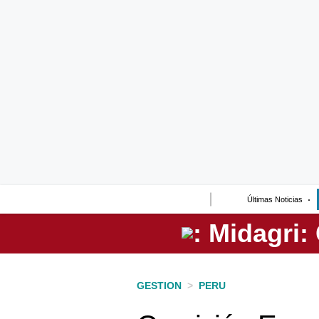
Lo último
Peru Quiosco
Portada
Empresas
Management & Empleo
Economía
Últimas Noticias
Mercados
Perú
Política
GESTION
>
PERU
Tu Dinero