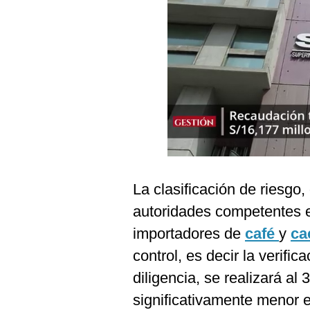
Podcast
Gestión TV
Videos
Fotogalerías
gestion.pe
¿quiénes
La clasificación de riesgo, 
Somos?
autoridades competentes e
Términos
Y
importadores de
café
y
ca
Condiciones
control, es decir la verifi
Política
De
diligencia, se realizará al
Privacidad
significativamente menor e
Politica