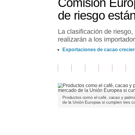
Comisión Europ
Finanzas Personales
de riesgo está
Inmobiliarias
La clasificación de riesgo
Plus G
realizarán a los importado
Opinión
Exportaciones de cacao crecier
Editorial
Pregunta de hoy
Blogs
Tendencias
Productos como el café, cacao y palma
de la Unión Europea si cumplen tres co
Lujo
Viajes
Únete a nuestro canal
Moda