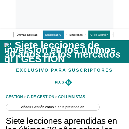
Últimas Noticias
Empresas G
Empresas
G de Gestión
Finanzas
Últimas Noticias
Casos de Estudio
Columnistas
EXCLUSIVO PARA SUSCRIPTORES
Infografías
Lifestyle
PLUS
G
Reportaje
GESTION
>
G DE GESTION
>
COLUMNISTAS
Añadir
Gestión
como fuente preferida en
Siete lecciones aprendidas en