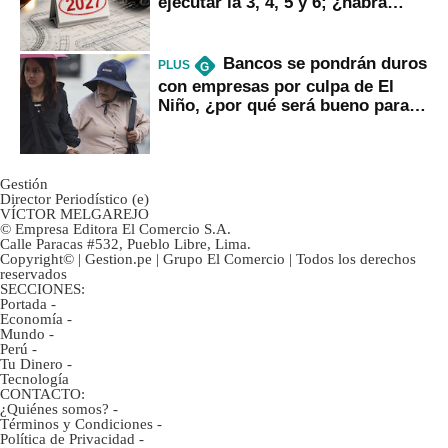
ejecutar la 3, 4, 5 y 6; ¿habrá
avances?
Bancos se pondrán duros
PLUS
G
con empresas por culpa de El
Niño, ¿por qué será bueno para
ahorristas?
Gestión
Director Periodístico (e)
VÍCTOR MELGAREJO
© Empresa Editora El Comercio S.A.
Calle Paracas #532, Pueblo Libre, Lima.
Copyright© | Gestion.pe | Grupo El Comercio | Todos los derechos
reservados
SECCIONES:
Portada
-
Economía
-
Mundo
-
Perú
-
Tu Dinero
-
Tecnología
CONTACTO:
¿Quiénes somos?
-
Términos y Condiciones
-
Política de Privacidad
-