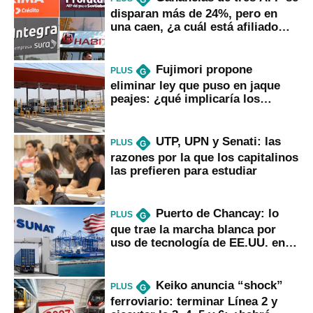
G
disparan más de 24%, pero en
una caen, ¿a cuál está afiliado
usted?
Fujimori propone
PLUS
G
eliminar ley que puso en jaque
peajes: ¿qué implicaría los
usuarios?
UTP, UPN y Senati: las
PLUS
G
razones por la que los capitalinos
las prefieren para estudiar
Puerto de Chancay: lo
PLUS
G
que trae la marcha blanca por
uso de tecnología de EE.UU. en
mercancías
Keiko anuncia “shock”
PLUS
G
ferroviario: terminar Línea 2 y