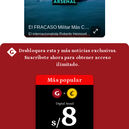
NOTICIAS DE ÚLTIMA HORA: EE.UU. Se Queda Sin Misiles En Medio Oriente
El FRACASO Militar Más Caro De Medio Oriente | #radar24
NOTICIAS DE ÚLTIMA HORA: 1️⃣ EE.UU.: Habría gastado casi el 80% de sus misiles más avanzados (THAAD), un factor clave en las decisiones de Donald Trump frente a Irán. 2️⃣ Argentina y Brasil: Tensión diplomática escala; Brasil solicita el regreso del embajador argentino tras fuertes declaraciones de Javier Milei. 3️⃣ México: Asesinan al influencer César Gastélum a balazos durante una transmisión en vivo en Culiacán, Sinaloa. 4️⃣ Alemania: Ataque con dron explosivo obliga a suspender el aeropuerto de Leipzig, punto logístico clave de la OTAN para enviar material a Ucrania. ¿Qué noticia te parece la más impactante del día? ¡Te leo en los comentarios! 👇 #EEUU #JavierMilei #CesarGastelum #Alemania #Noticias #UltimaHora #NoticiasDelDia 🚀 ¿Quieres entender el mundo sin ruido? Únete a nuestra comunidad y forma parte del cambio. #GestiónNewsroomLive #NoticiasGlobales #AnálisisGeopolítico #EconomíaMundial #IA #Geopolítica #LatinosEnUSA #NoticiasEnEspañol 👉 Suscríbete y activa la campana para no perderte nuestro análisis diario. 🌎 Síguenos en nuestras redes sociales: 📌 Web oficial: https://gestion.pe/mundo/ 📌 LinkedIn: http://bit.ly/3HYIET0 📌 X (Twitter): http://bit.ly/4noZtX9 📌 TikTok: http://bit.ly/4evB6TO
El internacionalista Roberto Heimovits señaló que Arabia Saudita posee armamento avanzado comprado por decenas de miles de millones de dólares. Sin embargo, recuerda que combatió durante siete años contra los hutíes sin conseguir derrotarlos, pese a la enorme diferencia de poder militar. #ArabiaSaudita #Hutíes #RobertoHeimovits #Geopolítica #Guerra #NoticiasInternacionales #Shorts 👉 Suscríbete y activa la campana para no perderte nuestro análisis diario. 🌎 Síguenos en nuestras redes sociales: 📌 Web oficial: https://gestion.pe/mundo/ 📌 LinkedIn: http://bit.ly/3HYIET0 📌 X (Twitter): http://bit.ly/4noZtX9 📌 TikTok: http://bit.ly/4evB6TO