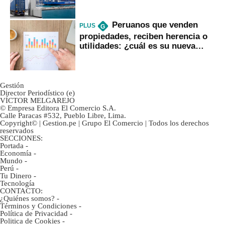
mercancías
Peruanos que venden
PLUS
G
propiedades, reciben herencia o
utilidades: ¿cuál es su nueva
inversión clave?
Gestión
Director Periodístico (e)
VÍCTOR MELGAREJO
© Empresa Editora El Comercio S.A.
Calle Paracas #532, Pueblo Libre, Lima.
Copyright© | Gestion.pe | Grupo El Comercio | Todos los derechos
reservados
SECCIONES:
Portada
-
Economía
-
Mundo
-
Perú
-
Tu Dinero
-
Tecnología
CONTACTO:
¿Quiénes somos?
-
Términos y Condiciones
-
Política de Privacidad
-
Politica de Cookies
-