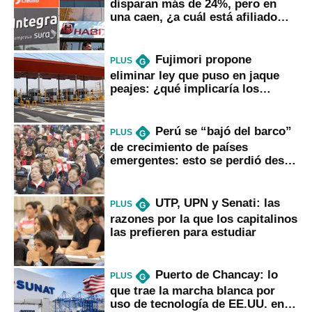
disparan más de 24%, pero en
una caen, ¿a cuál está afiliado
usted?
Fujimori propone
PLUS
G
eliminar ley que puso en jaque
peajes: ¿qué implicaría los
usuarios?
Perú se “bajó del barco”
PLUS
G
de crecimiento de países
emergentes: esto se perdió desde
2022
UTP, UPN y Senati: las
PLUS
G
razones por la que los capitalinos
las prefieren para estudiar
Puerto de Chancay: lo
PLUS
G
que trae la marcha blanca por
uso de tecnología de EE.UU. en