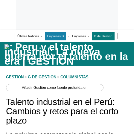
Últimas Noticias
Empresas G
Empresas
G de Gestión
Finanzas
Últimas Noticias
Casos de Estudio
Columnistas
Infografías
GESTION
>
G DE GESTION
>
COLUMNISTAS
Lifestyle
Añadir
Gestión
como fuente preferida en
Reportaje
Talento industrial en el Perú:
Cambios y retos para el corto
plazo