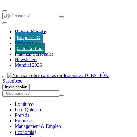
Últimas Noticias
Empresas G
Empresas
G de Gestión
Finanzas Personales
Newsletters
Mundial 2026
Suscríbete
Inicia sesión
Lo último
Peru Quiosco
Portada
Empresas
Management & Empleo
Economía