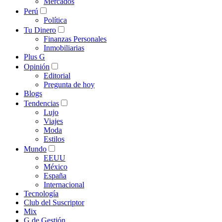
Mercados
Perú
Política
Tu Dinero
Finanzas Personales
Inmobiliarias
Plus G
Opinión
Editorial
Pregunta de hoy
Blogs
Tendencias
Lujo
Viajes
Moda
Estilos
Mundo
EEUU
México
España
Internacional
Tecnología
Club del Suscriptor
Mix
G de Gestión