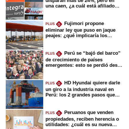
disparan más de 24%, pero en
una caen, ¿a cuál está afiliado
usted?
Fujimori propone
PLUS
G
eliminar ley que puso en jaque
peajes: ¿qué implicaría los
usuarios?
Perú se “bajó del barco”
PLUS
G
de crecimiento de países
emergentes: esto se perdió desde
2022
HD Hyundai quiere darle
PLUS
G
un giro a la industria naval en
Perú: los 2 grandes pasos que
daría
Peruanos que venden
PLUS
G
propiedades, reciben herencia o
utilidades: ¿cuál es su nueva