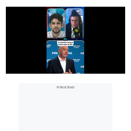
Notas Contratadas
Podcast
Gestión TV
Videos
Fotogalerías
gestion.pe
¿quiénes
Somos?
Términos
Y
Condiciones
Política
De
Privacidad