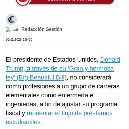
Moda
Estilos
Redacción Gestión
Mundo
30/11/2025 18H00
EEUU
México
El presidente de Estados Unidos,
Donald
España
Trump, a través de su ‘Gran y hermosa
ley’ (Big Beautiful Bill)
, no considerará
Internacional
como profesiones a un grupo de carreras
Tecnología
elementales como enfermería e
Club del Suscriptor
ingenierías, a fin de ajustar su programa
fiscal y
reorientar el flujo de préstamos
Mix
estudiantiles.
G de Gestión