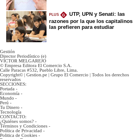
inversión clave?
UTP, UPN y Senati: las
PLUS
G
razones por la que los capitalinos
las prefieren para estudiar
Gestión
Director Periodístico (e)
VÍCTOR MELGAREJO
© Empresa Editora El Comercio S.A.
Calle Paracas #532, Pueblo Libre, Lima.
Copyright© | Gestion.pe | Grupo El Comercio | Todos los derechos
reservados
SECCIONES:
Portada
-
Economía
-
Mundo
-
Perú
-
Tu Dinero
-
Tecnología
CONTACTO:
¿Quiénes somos?
-
Términos y Condiciones
-
Política de Privacidad
-
Politica de Cookies
-