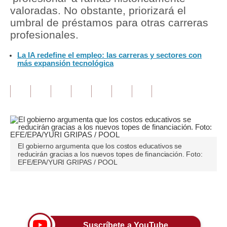
valoradas. No obstante, priorizará el
Tu Dinero
umbral de préstamos para otras carreras
profesionales.
Finanzas Personales
La IA redefine el empleo: las carreras y sectores con
Inmobiliarias
más expansión tecnológica
Plus G
Opinión
Editorial
Pregunta de hoy
El gobierno argumenta que los costos educativos se
reducirán gracias a los nuevos topes de financiación. Foto:
Blogs
EFE/EPA/YURI GRIPAS / POOL
Tendencias
Únete a nuestro canal
Lujo
Viajes
Suscríbete a YouTube