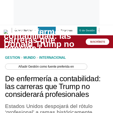
Últimas Noticias
Empresas G
Empresas
G de Gestión
Finanzas
Lo último
Peru Quiosco
SUSCRÍBETE
Portada
GESTION
>
MUNDO
>
INTERNACIONAL
Empresas
Añadir
Gestión
como fuente preferida en
Management & Empleo
De enfermería a contabilidad:
Economía
las carreras que Trump no
considerará profesionales
Mercados
Perú
Estados Unidos despojará del rótulo
‘profesional’ a ramas históricamente
Política