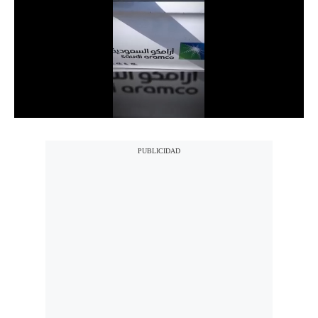
Notas Contratadas
Podcast
Gestión TV
Videos
Fotogalerías
gestion.pe
¿quiénes
Somos?
Términos
Y
Condiciones
Política
De
Privacidad