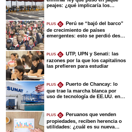
peajes: ¿qué implicaría los
usuarios?
Perú se “bajó del barco”
PLUS
G
de crecimiento de países
emergentes: esto se perdió desde
2022
UTP, UPN y Senati: las
PLUS
G
razones por la que los capitalinos
las prefieren para estudiar
Puerto de Chancay: lo
PLUS
G
que trae la marcha blanca por
uso de tecnología de EE.UU. en
mercancías
Peruanos que venden
PLUS
G
propiedades, reciben herencia o
utilidades: ¿cuál es su nueva