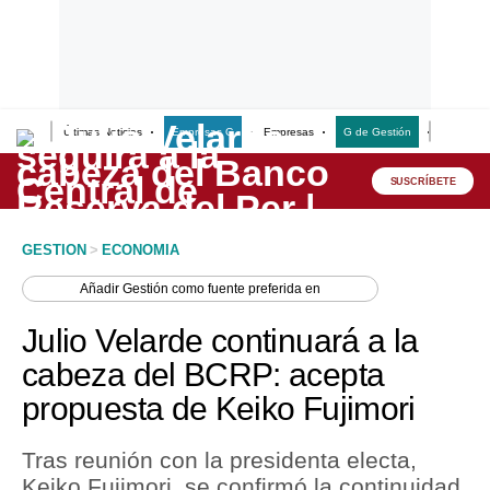
Últimas Noticias
Empresas G
Empresas
G de Gestión
Finanzas
Lo último
Peru Quiosco
SUSCRÍBETE
Portada
GESTION
>
ECONOMIA
Empresas
Añadir
Gestión
como fuente preferida en
Management & Empleo
Julio Velarde continuará a la
Economía
cabeza del BCRP: acepta
propuesta de Keiko Fujimori
Mercados
Perú
Tras reunión con la presidenta electa,
Keiko Fujimori, se confirmó la continuidad
Política