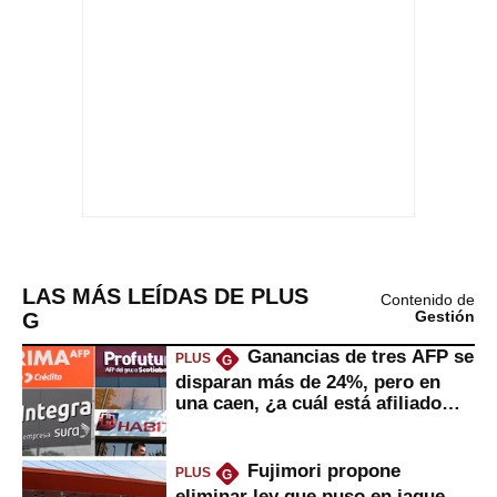
LAS MÁS LEÍDAS DE PLUS
Contenido de
G
Gestión
Ganancias de tres AFP se
PLUS
G
disparan más de 24%, pero en
una caen, ¿a cuál está afiliado
usted?
Fujimori propone
PLUS
G
eliminar ley que puso en jaque