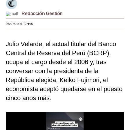
Moda
Redacción Gestión
Estilos
07/07/2026 17H45
Mundo
Julio Velarde, el actual titular del Banco
EEUU
Central de Reserva del Perú (BCRP),
México
ocupa el cargo desde el 2006 y, tras
España
conversar con la presidenta de la
Internacional
República elegida, Keiko Fujimori, el
economista aceptó quedarse en el puesto
Tecnología
cinco años más.
Club del Suscriptor
Mix
G de Gestión