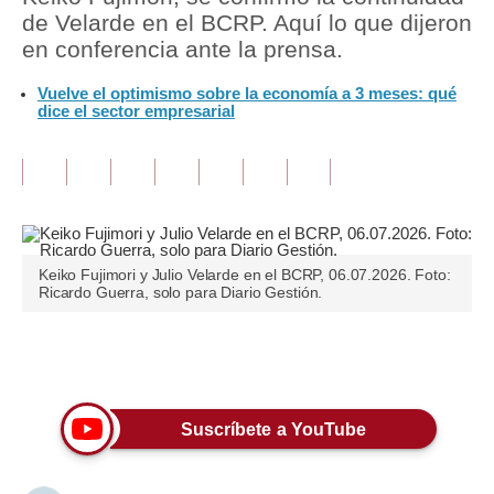
de Velarde en el BCRP. Aquí lo que dijeron
Tu Dinero
en conferencia ante la prensa.
Finanzas Personales
Vuelve el optimismo sobre la economía a 3 meses: qué
dice el sector empresarial
Inmobiliarias
Plus G
Opinión
Editorial
Keiko Fujimori y Julio Velarde en el BCRP, 06.07.2026. Foto:
Ricardo Guerra, solo para Diario Gestión.
Pregunta de hoy
Blogs
Únete a nuestro canal
Tendencias
Suscríbete a YouTube
Lujo
Viajes