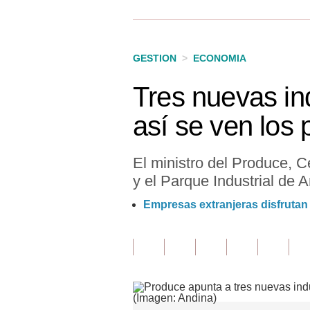
Finanzas Personales
Inmobiliarias
GESTION
>
ECONOMIA
Plus G
Tres nuevas in
Opinión
así se ven los
Editorial
Pregunta de hoy
El ministro del Produce, 
y el Parque Industrial de 
Blogs
Empresas extranjeras disfrutan 
Tendencias
Lujo
Viajes
Moda