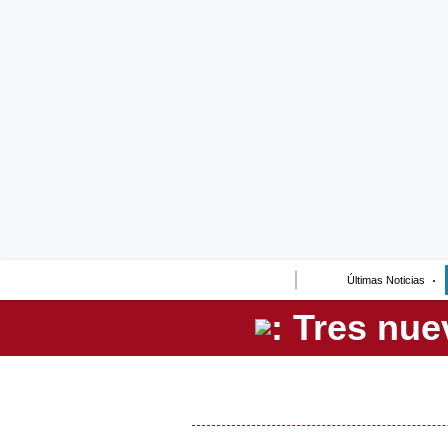
Lo último
Peru Quiosco
Portada
Empresas
Management & Empleo
Economía
Últimas Noticias
Mercados
Perú
Política
Tu Dinero