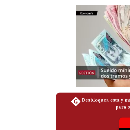
Podcast
Gestión TV
Videos
Fotogalerías
gestion.pe
¿quiénes
Somos?
Términos
Y
Condiciones
Política
De
Privacidad
Politica