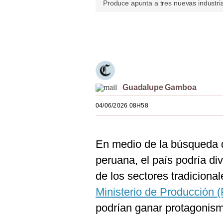
Produce apunta a tres nuevas industri
Estilos
Mundo
Únete a nuestro canal
EEUU
México
Guadalupe Gamboa
España
04/06/2026 08H58
Internacional
Tecnología
En medio de la búsqueda d
Club del Suscriptor
peruana, el país podría div
Mix
de los sectores tradiciona
G de Gestión
Ministerio de Producción 
podrían ganar protagonism
Notas Contratadas