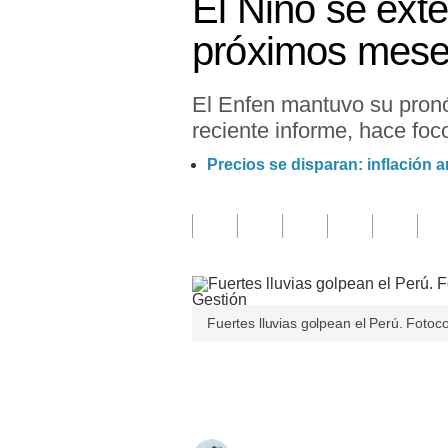
El Niño se ext
Finanzas Personales
próximos mes
Inmobiliarias
El Enfen mantuvo su pronó
Plus G
reciente informe, hace foco
Opinión
Precios se disparan: inflación 
Editorial
Pregunta de hoy
Blogs
Tendencias
Fuertes lluvias golpean el Perú. Fotoc
Lujo
Únete a nuestro canal
Viajes
Moda