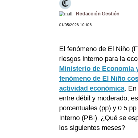
Estilos
Redacción Gestión
Mundo
01/05/2026 10H06
EEUU
México
El fenómeno de El Niño (F
España
riesgos interno para la ec
Ministerio de Economía 
Internacional
fenómeno de El Niño cos
Tecnología
actividad económica
. En
Club del Suscriptor
entre débil y moderado, es
Mix
porcentuales (pp) y 0.5 pp
Interno (PBI). ¿Qué se es
G de Gestión
los siguientes meses?
Notas Contratadas