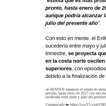
“
estima que es más proba
De
Cookies
pronto, hasta enero de 2
Preguntas
aunque podría alcanzar 
Frecuentes
julio del presente año
”.
Con esto en mente, el Enf
sucedería entre mayo y jul
trimestre,
se proyecta que
en la costa norte oscile
superiores
, con episodio
debido a la finalización de
📣
#ENFEN
mantiene el estado de alert
persista, hasta enero de 2027 con una m
moderada entre junio y julio del presente
Comunicado ➡️
https://t.co/YLvvmV0D