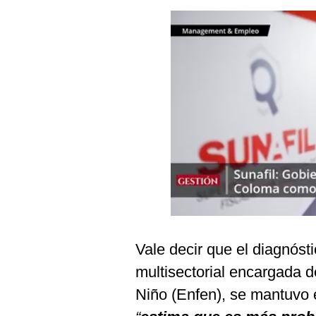
Podcast
Gestión TV
Videos
Fotogalerías
gestion.pe
¿quiénes
Somos?
Términos
Y
Condiciones
Vale decir que el diagnóst
Política
multisectorial encargada d
De
Privacidad
Niño (Enfen), se mantuvo e
Politica