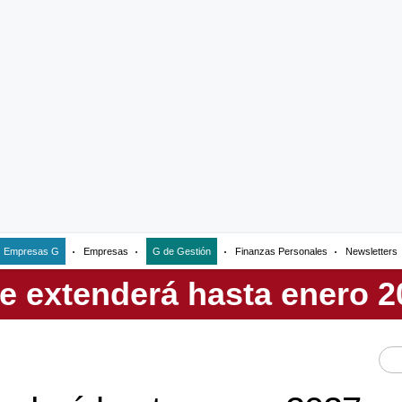
Empresas G
Empresas
G de Gestión
Finanzas Personales
Newsletters