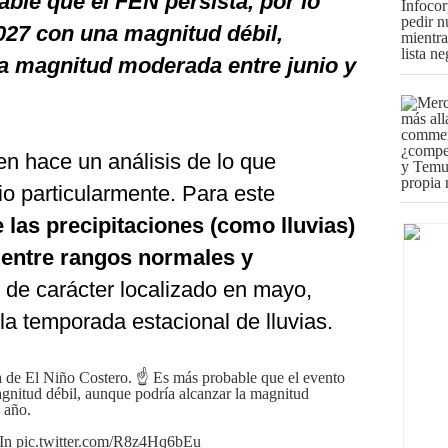
ble que el FEN persista, por lo
027 con una magnitud débil,
la magnitud moderada entre junio y
en hace un análisis de lo que
io particularmente. Para este
 las precipitaciones (como lluvias)
n entre rangos normales y
s de carácter localizado en mayo,
 la temporada estacional de lluvias.
a de El Niño Costero. ☝️ Es más probable que el evento
agnitud débil, aunque podría alcanzar la magnitud
 año.
In
pic.twitter.com/R8z4Hq6bEu