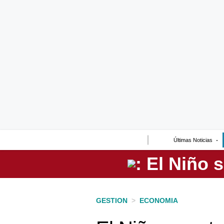
Lo último
Peru Quiosco
Portada
Empresas
Management & Empleo
Economía
Últimas Noticias
Mercados
Perú
Política
GESTION
>
ECONOMIA
Tu Dinero