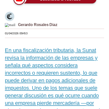
Moda
Estilos
Gerardo Rosales Diaz
Mundo
01/04/2026 05H53
EEUU
México
En una fiscalización tributaria, la Sunat
España
revisa la información de las empresas y
señala qué aspectos considera
Internacional
incorrectos o requieren sustento, lo que
Tecnología
puede derivar en pagos adicionales de
Club del Suscriptor
impuestos. Uno de los temas que suele
generar discusión es qué ocurre cuando
Mix
una empresa pierde mercadería —por
G de Gestión