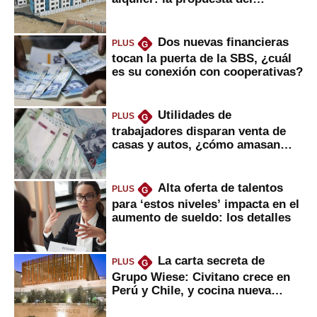
gobierno
Dos nuevas financieras
PLUS
G
tocan la puerta de la SBS, ¿cuál
es su conexión con cooperativas?
Utilidades de
PLUS
G
trabajadores disparan venta de
casas y autos, ¿cómo amasan
tanta liquidez?
Alta oferta de talentos
PLUS
G
para ‘estos niveles’ impacta en el
aumento de sueldo: los detalles
La carta secreta de
PLUS
G
Grupo Wiese: Civitano crece en
Perú y Chile, y cocina nueva
marca