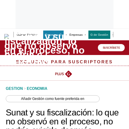
Últimas Noticias
Empresas G
Empresas
G de Gestión
Finanzas
Lo último
Peru Quiosco
SUSCRÍBETE
Portada
EXCLUSIVO PARA SUSCRIPTORES
Empresas
PLUS
G
Management & Empleo
GESTION
>
ECONOMIA
Economía
Añadir
Gestión
como fuente preferida en
Mercados
Sunat y su fiscalización: lo que
Perú
no observó en el proceso, no
Política