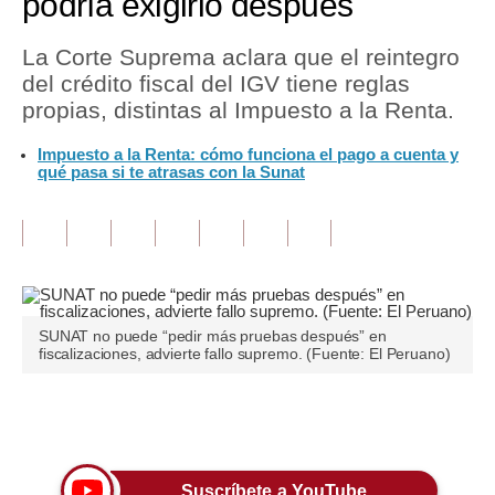
podría exigirlo después
Tu Dinero
La Corte Suprema aclara que el reintegro
del crédito fiscal del IGV tiene reglas
Finanzas Personales
propias, distintas al Impuesto a la Renta.
Inmobiliarias
Impuesto a la Renta: cómo funciona el pago a cuenta y
qué pasa si te atrasas con la Sunat
Plus G
Opinión
Editorial
Pregunta de hoy
SUNAT no puede “pedir más pruebas después” en
Blogs
fiscalizaciones, advierte fallo supremo. (Fuente: El Peruano)
Tendencias
Únete a nuestro canal
Lujo
Viajes
Suscríbete a YouTube