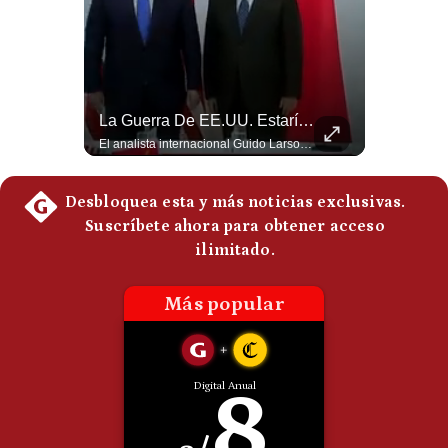
Politica
De
Cookies
Preguntas
Frecuentes
Abelardo De La Espriella Se Reúne Con Javier Milei En Cali | Gestión Mundo
La Guerra De EE.UU. Estaría Beneficiando A China | Gestión Mundo
El presidente electo de Colombia, Abelardo de la Espriella, sostuvo una reunión bilateral en Cali con el mandatario argentino Javier Milei. El encuentro se dio pocas horas antes de la ceremonia de investidura presidencial para el periodo 2026-2030, marcando el inicio de una nueva alianza estratégica regional. #DeLaEspriella #JavierMilei #Colombia #Argentina #PoliticaLatina #Shorts 👉 Suscríbete y activa la campana para no perderte nuestro análisis diario. 🌎 Síguenos en nuestras redes sociales: 📌 Web oficial: https://gestion.pe/mundo/ 📌 LinkedIn: http://bit.ly/3HYIET0 📌 X (Twitter): http://bit.ly/4noZtX9 📌 TikTok: http://bit.ly/4evB6TO
El analista internacional Guido Larson cuestiona la estrategia comercial estadounidense. Menciona los aranceles impuestos incluso a países latinoamericanos y contrasta esa política con el avance de China. Además, señala que Pekín controla aproximadamente el 90% del mercado de tierras raras y concluye con una paradoja: el conflicto iniciado por Washington estaría beneficiando indirectamente a uno de sus principales competidores. 🚀 ¿Quieres entender el mundo sin ruido? Únete a nuestra comunidad y forma parte del cambio. #GestiónNewsroomLive #NoticiasGlobales #AnálisisGeopolítico #EconomíaMundial #IA #Geopolítica #LatinosEnUSA #NoticiasEnEspañol 👉 Suscríbete y activa la campana para no perderte nuestro análisis diario. 🌎 Síguenos en nuestras redes sociales: 📌 Web oficial: https://gestion.pe/mundo/ 📌 LinkedIn: http://bit.ly/3HYIET0 📌 X (Twitter): http://bit.ly/4noZtX9 📌 TikTok: http://bit.ly/4evB6TO