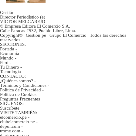
Gestión
Director Periodístico (e)
VÍCTOR MELGAREJO
© Empresa Editora El Comercio S.A.
Calle Paracas #532, Pueblo Libre, Lima.
Copyright© | Gestion.pe | Grupo El Comercio | Todos los derechos
reservados
SECCIONES:
Portada
-
Economía
-
Mundo
-
Perú
-
Tu Dinero
-
Tecnología
CONTACTO:
¿Quiénes somos?
-
Términos y Condiciones
-
Política de Privacidad
-
Politica de Cookies
-
Preguntas Frecuentes
SÍGUENOS:
Suscríbete
VISITE TAMBIÉN:
elcomercio.pe
-
clubelcomercio.pe
-
depor.com
-
trome.com
-
diariocorreo.pe
-