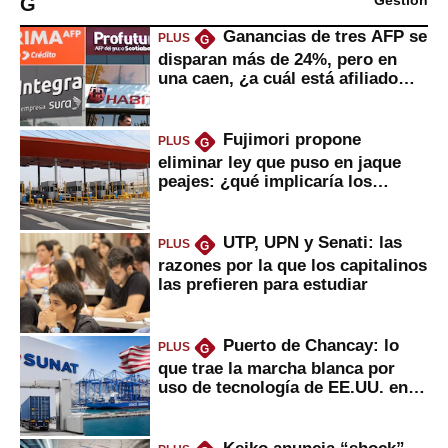
G
Gestión
Ganancias de tres AFP se
PLUS
G
disparan más de 24%, pero en
una caen, ¿a cuál está afiliado
usted?
Fujimori propone
PLUS
G
eliminar ley que puso en jaque
peajes: ¿qué implicaría los
usuarios?
UTP, UPN y Senati: las
PLUS
G
razones por la que los capitalinos
las prefieren para estudiar
Puerto de Chancay: lo
PLUS
G
que trae la marcha blanca por
uso de tecnología de EE.UU. en
mercancías