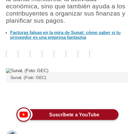
económica, sino que también ayuda a los
Tu Dinero
contribuyentes a organizar sus finanzas y
planificar sus pagos.
Finanzas Personales
Facturas falsas en la mira de Sunat: cómo saber si tu
Inmobiliarias
proveedor es una empresa fantasma
Plus G
Opinión
Editorial
Sunat. (Foto: GEC)
Pregunta de hoy
Blogs
Únete a nuestro canal
Tendencias
Suscríbete a YouTube
Lujo
Viajes