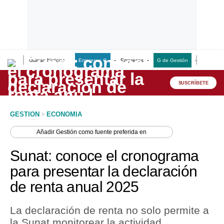
Últimas Noticias
Empresas G
Empresas
G de Gestión
Finanzas
Lo último
Peru Quiosco
SUSCRÍBETE
Portada
GESTION
>
ECONOMIA
Empresas
Añadir
Gestión
como fuente preferida en
Management & Empleo
Sunat: conoce el cronograma
Economía
para presentar la declaración
de renta anual 2025
Mercados
Perú
La declaración de renta no solo permite a
la Sunat monitorear la actividad
Política