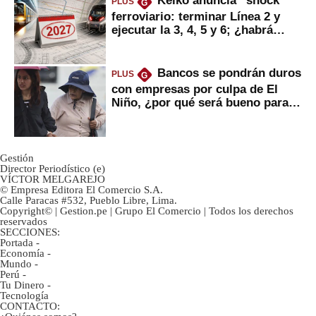
Keiko anuncia “shock”
PLUS
G
ferroviario: terminar Línea 2 y
ejecutar la 3, 4, 5 y 6; ¿habrá
avances?
Bancos se pondrán duros
PLUS
G
con empresas por culpa de El
Niño, ¿por qué será bueno para
ahorristas?
Gestión
Director Periodístico (e)
VÍCTOR MELGAREJO
© Empresa Editora El Comercio S.A.
Calle Paracas #532, Pueblo Libre, Lima.
Copyright© | Gestion.pe | Grupo El Comercio | Todos los derechos
reservados
SECCIONES:
Portada
-
Economía
-
Mundo
-
Perú
-
Tu Dinero
-
Tecnología
CONTACTO: