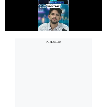
Notas Contratadas
Podcast
Gestión TV
Videos
Fotogalerías
gestion.pe
¿quiénes
Somos?
Términos
Y
Condiciones
Política
De
Privacidad