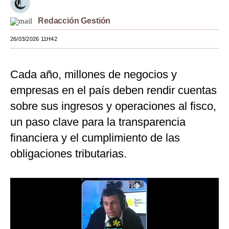
Moda
Redacción Gestión
Estilos
26/03/2026 11H42
Mundo
Cada año, millones de negocios y
EEUU
empresas en el país deben rendir cuentas
México
sobre sus ingresos y operaciones al fisco,
España
un paso clave para la transparencia
financiera y el cumplimiento de las
Internacional
obligaciones tributarias.
Tecnología
Club del Suscriptor
Mix
G de Gestión