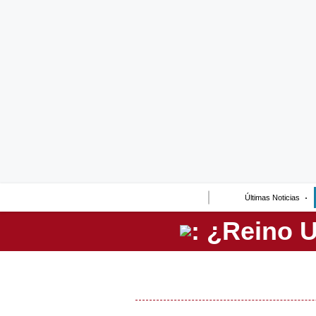
Lo último
Peru Quiosco
Portada
Empresas
Management & Empleo
Economía
Últimas Noticias
Mercados
Perú
Política
Tu Dinero