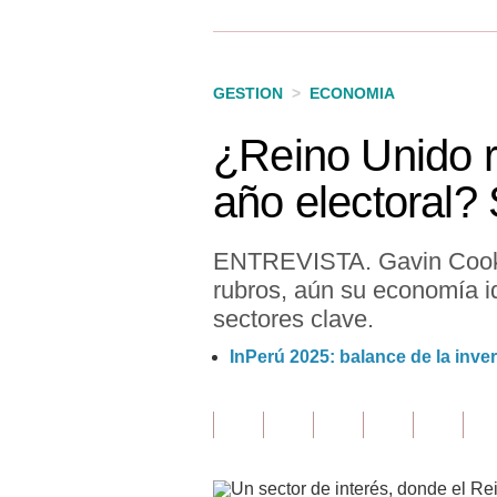
Finanzas Personales
Inmobiliarias
GESTION
>
ECONOMIA
Plus G
¿Reino Unido r
Opinión
año electoral?
Editorial
Pregunta de hoy
ENTREVISTA. Gavin Cook, 
rubros, aún su economía id
Blogs
sectores clave.
Tendencias
InPerú 2025: balance de la inve
Lujo
Viajes
Moda