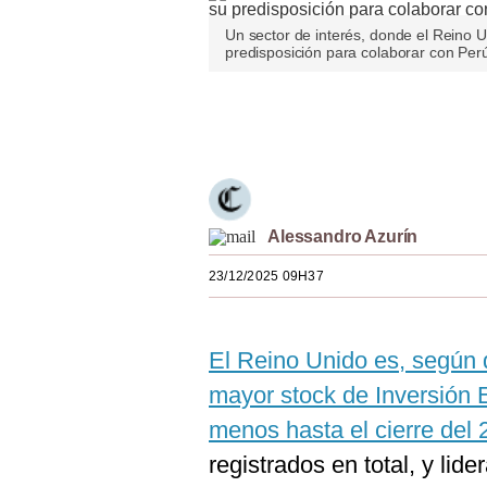
Estilos
Un sector de interés, donde el Reino 
predisposición para colaborar con Perú,
Mundo
EEUU
Únete a nuestro canal
México
España
Alessandro Azurín
Internacional
23/12/2025 09H37
Tecnología
Club del Suscriptor
El Reino Unido es, según d
Mix
mayor stock de Inversión E
G de Gestión
menos hasta el cierre del 
Notas Contratadas
registrados en total, y li