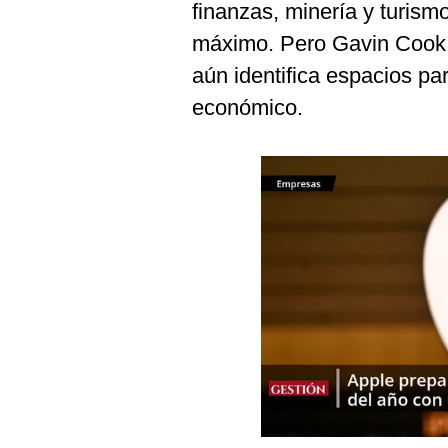
finanzas, minería y turism
Podcast
máximo. Pero Gavin Cook, 
Gestión TV
aún identifica espacios pa
Videos
económico.
Fotogalerías
gestion.pe
¿quiénes
Somos?
Términos
Y
Condiciones
Política
De
Privacidad
Politica