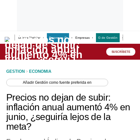
Últimas Noticias
Empresas G
Empresas
G de Gestión
Finanzas
Lo último
Peru Quiosco
SUSCRÍBETE
Portada
GESTION
>
ECONOMIA
Empresas
Añadir
Gestión
como fuente preferida en
Management & Empleo
Precios no dejan de subir:
Economía
inflación anual aumentó 4% en
junio, ¿seguiría lejos de la
Mercados
meta?
Perú
Política