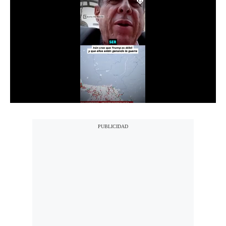
Notas Contratadas
Podcast
Gestión TV
Videos
Fotogalerías
gestion.pe
¿quiénes
Somos?
Términos
Y
Condiciones
Política
De
Privacidad