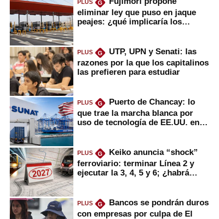
Fujimori propone
PLUS
G
eliminar ley que puso en jaque
peajes: ¿qué implicaría los
usuarios?
UTP, UPN y Senati: las
PLUS
G
razones por la que los capitalinos
las prefieren para estudiar
Puerto de Chancay: lo
PLUS
G
que trae la marcha blanca por
uso de tecnología de EE.UU. en
mercancías
Keiko anuncia “shock”
PLUS
G
ferroviario: terminar Línea 2 y
ejecutar la 3, 4, 5 y 6; ¿habrá
avances?
Bancos se pondrán duros
PLUS
G
con empresas por culpa de El