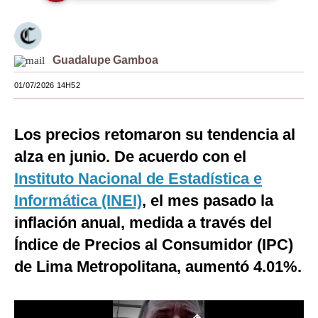
Moda
Estilos
Guadalupe Gamboa
Mundo
01/07/2026 14H52
EEUU
Los precios retomaron su tendencia al
México
alza en junio. De acuerdo con el
España
Instituto Nacional de Estadística e
Internacional
Informática (INEI)
, el mes pasado la
inflación anual, medida a través del
Tecnología
Índice de Precios al Consumidor (IPC)
Club del Suscriptor
de Lima Metropolitana, aumentó 4.01%.
Mix
G de Gestión