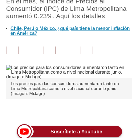
En el mes, el Índice de Precios al
Consumidor (IPC) de Lima Metropolitana
Tu Dinero
aumentó 0.23%. Aquí los detalles.
Finanzas Personales
Chile, Perú o México, ¿qué país tiene la menor inflación
en América?
Inmobiliarias
Plus G
Opinión
Editorial
Los precios para los consumidores aumentaron tanto en
Pregunta de hoy
Lima Metropolitana como a nivel nacional durante junio.
(Imagen: Midagri)
Blogs
Tendencias
Únete a nuestro canal
Lujo
Suscríbete a YouTube
Viajes