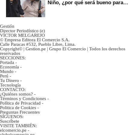
Niño, ¿por qué será bueno para
ahorristas?
Gestión
Director Periodístico (e)
VÍCTOR MELGAREJO
© Empresa Editora El Comercio S.A.
Calle Paracas #532, Pueblo Libre, Lima.
Copyright© | Gestion.pe | Grupo El Comercio | Todos los derechos
reservados
SECCIONES:
Portada
-
Economía
-
Mundo
-
Perú
-
Tu Dinero
-
Tecnología
CONTACTO:
¿Quiénes somos?
-
Términos y Condiciones
-
Política de Privacidad
-
Politica de Cookies
-
Preguntas Frecuentes
SÍGUENOS:
Suscríbete
VISITE TAMBIÉN:
elcomercio.pe
-
clubelcomercio.pe
-