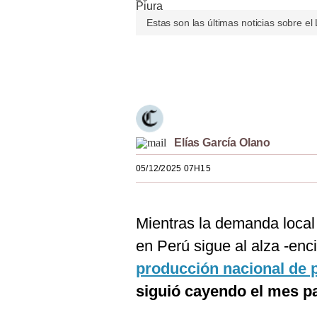
Estilos
Estas son las últimas noticias sobre el
Mundo
Únete a nuestro canal
EEUU
México
España
Elías García Olano
Internacional
05/12/2025 07H15
Tecnología
Club del Suscriptor
Mientras la demanda local
Mix
en Perú sigue al alza -enci
producción nacional de p
G de Gestión
siguió cayendo el mes p
Notas Contratadas