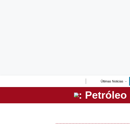
Lo último
Peru Quiosco
Portada
Empresas
Management & Empleo
Economía
Últimas Noticias
Mercados
Perú
Política
Tu Dinero