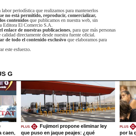
labor periodística que realizamos para mantenerlos
ue no está permitido, reproducir, comercializar,
 los contenidos
que publicamos en nuestra web, sin
sa Editora El Comercio S.A.
el enlace de nuestras publicaciones
, para que más personas
calidad directamente desde nuestra fuente oficial.
tar de todo el contenido exclusivo
que elaboramos para
ar este esfuerzo.
US G
e
Fujimori propone eliminar ley
G
G
PLUS
PLUS
a caen,
que puso en jaque peajes: ¿qué
por la 