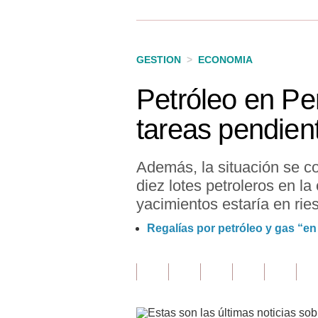
Finanzas Personales
Inmobiliarias
GESTION
>
ECONOMIA
Plus G
Petróleo en Pe
Opinión
tareas pendien
Editorial
Pregunta de hoy
Además, la situación se c
diez lotes petroleros en la
Blogs
yacimientos estaría en rie
Tendencias
Regalías por petróleo y gas “en
Lujo
Viajes
Moda