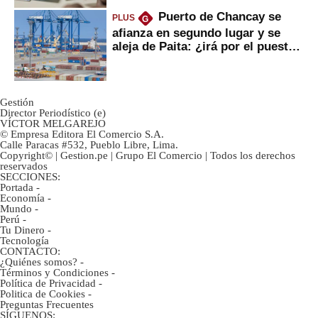
Puerto de Chancay se
PLUS
G
afianza en segundo lugar y se
aleja de Paita: ¿irá por el puesto
1?
Gestión
Director Periodístico (e)
VÍCTOR MELGAREJO
© Empresa Editora El Comercio S.A.
Calle Paracas #532, Pueblo Libre, Lima.
Copyright© | Gestion.pe | Grupo El Comercio | Todos los derechos
reservados
SECCIONES:
Portada
-
Economía
-
Mundo
-
Perú
-
Tu Dinero
-
Tecnología
CONTACTO:
¿Quiénes somos?
-
Términos y Condiciones
-
Política de Privacidad
-
Politica de Cookies
-
Preguntas Frecuentes
SÍGUENOS: