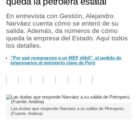
queda la petrolera estatal
Tu Dinero
En entrevista con Gestión, Alejandro
Narváez cuenta cómo se enteró de su
Finanzas Personales
salida. Además, da números de cómo
Inmobiliarias
queda la empresa del Estado. Aquí todos
los detalles.
Plus G
“Por qué resignarnos a un MEF débil”, el pedido de
Opinión
empresarios al ministerio clave de Perú
Editorial
Pregunta de hoy
Blogs
Las dudas que responde Narváez a su salida de Petroperú.
Tendencias
(Fuente: Andina)
Lujo
Únete a nuestro canal
Viajes