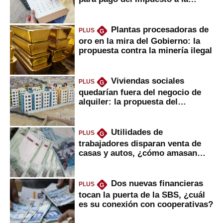
Renta
Plantas procesadoras de
PLUS
G
oro en la mira del Gobierno: la
propuesta contra la minería ilegal
Viviendas sociales
PLUS
G
quedarían fuera del negocio de
alquiler: la propuesta del
gobierno
Utilidades de
PLUS
G
trabajadores disparan venta de
casas y autos, ¿cómo amasan
tanta liquidez?
Dos nuevas financieras
PLUS
G
tocan la puerta de la SBS, ¿cuál
es su conexión con cooperativas?