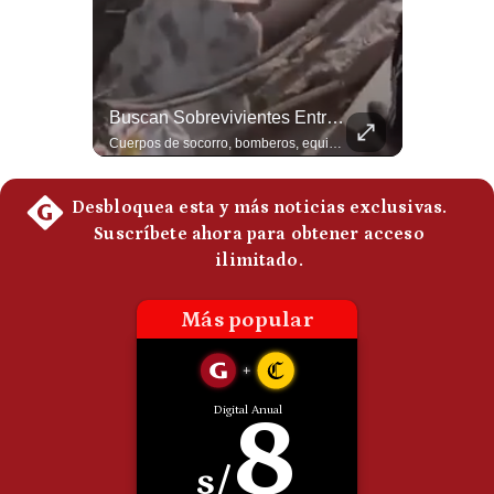
Politica
De
Cookies
Preguntas
Frecuentes
Qué Es La Ciclosporosis Y Por Qué Está En Aumento | Gestión Mundo
Buscan Sobrevivientes Entre Escombros Tras Terremoto En Colombia | Gestión Mundo
La #ciclosporiasis vuelve a poner bajo alerta la #seguridadalimentaria en #EstadosUnidos ante un importante #brote de infecciones por #Cyclospora, un #parásito microscópico que puede transmitirse mediante #agua y #alimentos contaminados. La investigación sanitaria ha relacionado parte de los casos con #lechugaiceberg procedente del centro de #México, aunque las autoridades continúan investigando el alcance y las fuentes de las infecciones. ¿Qué es la ciclosporiasis, cómo se contagia y cuáles son sus síntomas? En este video explicamos qué se sabe del brote, por qué puede causar #diarrea prolongada, qué ocurre en Estados Unidos, México y otros países, y cuáles son las principales recomendaciones para reducir el riesgo. #EstadosUnidos #Mexico #usanews #diarrea #brote #Cyclospora #ciclosporiasis #lechugaiceberg #alertasanitaria 👉 Suscríbete y activa la campana para no perderte nuestro análisis diario. 🌎 Síguenos en nuestras redes sociales: 📌 Web oficial: https://gestion.pe/mundo/ 📌 LinkedIn: http://bit.ly/3HYIET0 📌 X (Twitter): http://bit.ly/4noZtX9 📌 TikTok: http://bit.ly/4evB6TO
Cuerpos de socorro, bomberos, equipos USAR y perros entrenados despliegan intensas labores entre los escombros para rescatar a personas atrapadas tras el brutal terremoto de magnitud 7.4 en Colombia. Las operaciones se concentran prioritariamente en Cali, Pereira, Quibdó y Manizales, donde se reportan estructuras colapsadas tras el sismo. #Shorts #TerremotoColombia #Rescate #Colombia #SismoColombia #Emergencia #Cali 👉 Suscríbete y activa la campana para no perderte nuestro análisis diario. 🌎 Síguenos en nuestras redes sociales: 📌 Web oficial: https://gestion.pe/mundo/ 📌 LinkedIn: http://bit.ly/3HYIET0 📌 X (Twitter): http://bit.ly/4noZtX9 📌 TikTok: http://bit.ly/4evB6TO