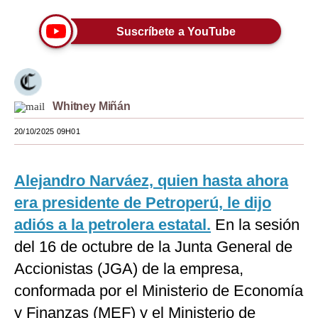
Moda
Suscríbete a YouTube
Estilos
Mundo
EEUU
Whitney Miñán
20/10/2025 09H01
México
España
Alejandro Narváez, quien hasta ahora
Internacional
era presidente de Petroperú, le dijo
Tecnología
adiós a la petrolera estatal.
En la sesión
del 16 de octubre de la Junta General de
Club del Suscriptor
Accionistas (JGA) de la empresa,
Mix
conformada por el Ministerio de Economía
G de Gestión
y Finanzas (MEF) y el Ministerio de