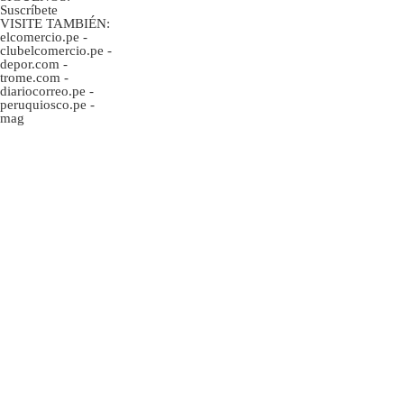
Suscríbete
VISITE TAMBIÉN:
elcomercio.pe
-
clubelcomercio.pe
-
depor.com
-
trome.com
-
diariocorreo.pe
-
peruquiosco.pe
-
mag