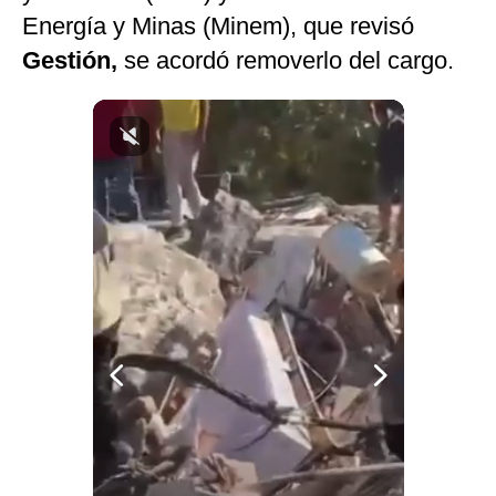
Energía y Minas (Minem), que revisó
Notas Contratadas
Gestión,
se acordó removerlo del cargo.
Podcast
Gestión TV
Videos
Fotogalerías
gestion.pe
¿quiénes
Somos?
Términos
Y
Condiciones
Política
De
Privacidad