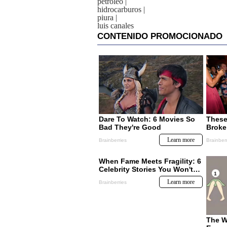
petróleo
|
hidrocarburos
|
piura
|
luis canales