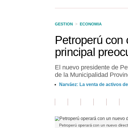
Finanzas Personales
Inmobiliarias
GESTION
>
ECONOMIA
Plus G
Petroperú con c
Opinión
principal preo
Editorial
Pregunta de hoy
El nuevo presidente de Pe
de la Municipalidad Provin
Blogs
Narváez: La venta de activos d
Tendencias
Lujo
Viajes
Moda
Petroperú operará con un nuevo direct