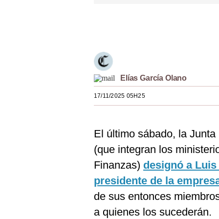
Estilos
Únete a nuestro canal
Mundo
EEUU
México
Elías García Olano
España
17/11/2025 05H25
Internacional
Tecnología
El último sábado, la Junta
Club del Suscriptor
(que integran los minister
Finanzas)
designó a Luis
Mix
presidente de la empres
G de Gestión
de sus entonces miembros 
Notas Contratadas
a quienes los sucederán.