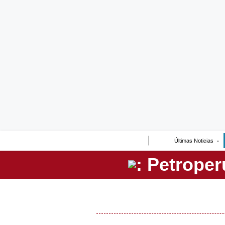
Lo último
Peru Quiosco
Portada
Empresas
Management & Empleo
Economía
Últimas Noticias
Mercados
Perú
Política
Tu Dinero