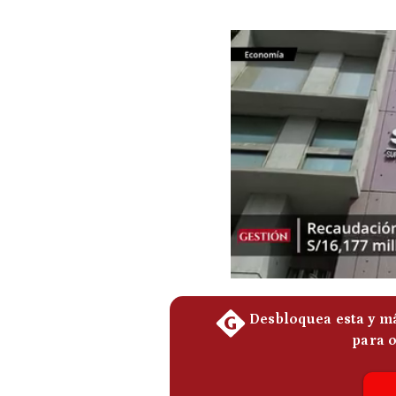
Podcast
Gestión TV
Videos
Fotogalerías
gestion.pe
¿quiénes
Somos?
Términos
Y
Condiciones
Política
De
Privacidad
Politica