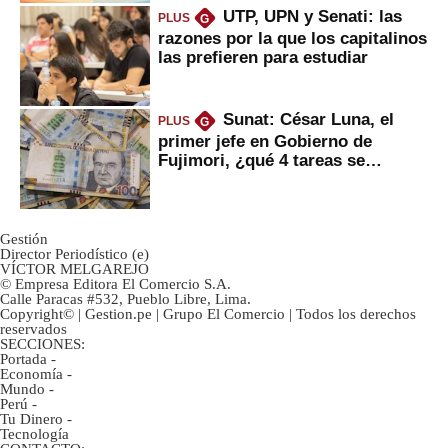
UTP, UPN y Senati: las
PLUS
G
razones por la que los capitalinos
las prefieren para estudiar
Sunat: César Luna, el
PLUS
G
primer jefe en Gobierno de
Fujimori, ¿qué 4 tareas se
marcan urgentes?
Gestión
Director Periodístico (e)
VÍCTOR MELGAREJO
© Empresa Editora El Comercio S.A.
Calle Paracas #532, Pueblo Libre, Lima.
Copyright© | Gestion.pe | Grupo El Comercio | Todos los derechos
reservados
SECCIONES:
Portada
-
Economía
-
Mundo
-
Perú
-
Tu Dinero
-
Tecnología