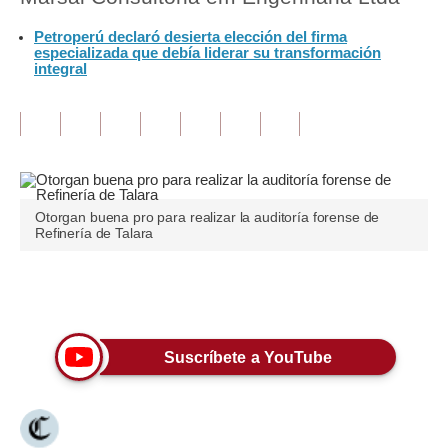
Petroperú declaró desierta elección del firma
Tu Dinero
especializada que debía liderar su transformación
integral
Finanzas Personales
Inmobiliarias
Plus G
Opinión
Otorgan buena pro para realizar la auditoría forense de
Refinería de Talara
Editorial
Pregunta de hoy
Únete a nuestro canal
Blogs
Suscríbete a YouTube
Tendencias
Lujo
Viajes