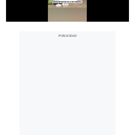
Notas Contratadas
Podcast
Gestión TV
Videos
Fotogalerías
gestion.pe
¿quiénes
Somos?
Términos
Y
Condiciones
Política
De
Privacidad