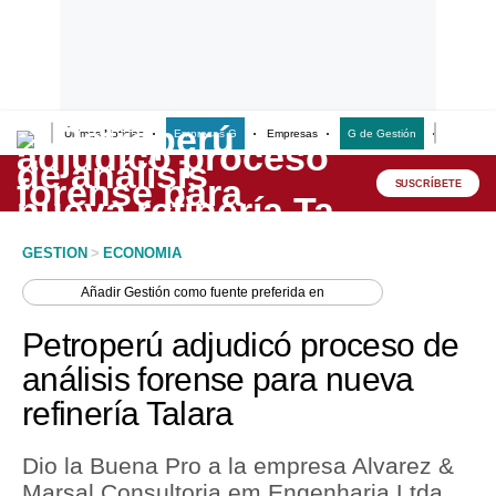
Últimas Noticias
Empresas G
Empresas
G de Gestión
Finanzas
Lo último
Peru Quiosco
SUSCRÍBETE
Portada
GESTION
>
ECONOMIA
Empresas
Añadir
Gestión
como fuente preferida en
Management & Empleo
Petroperú adjudicó proceso de
Economía
análisis forense para nueva
refinería Talara
Mercados
Perú
Dio la Buena Pro a la empresa Alvarez &
Marsal Consultoria em Engenharia Ltda
Política