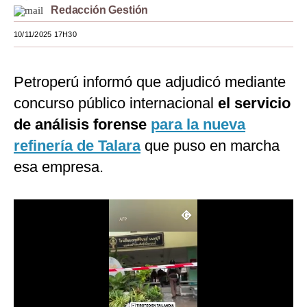
Redacción Gestión
Moda
10/11/2025 17H30
Estilos
Mundo
Petroperú informó que adjudicó mediante
concurso público internacional
el servicio
EEUU
de análisis forense
para la nueva
México
refinería de Talara
que puso en marcha
España
esa empresa.
Internacional
Tecnología
Club del Suscriptor
Mix
G de Gestión