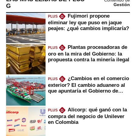
Contenido de
G
Gestión
Fujimori propone
PLUS
G
eliminar ley que puso en jaque
peajes: ¿qué cambios implicaría?
Plantas procesadoras de
PLUS
G
oro en la mira del Gobierno: la
propuesta contra la minería ilegal
¿Cambios en el comercio
PLUS
G
exterior? El cambio aduanero al
que apuntaría el Gobierno de
Fujimori
Alicorp: qué ganó con la
PLUS
G
compra del negocio de Unilever
en Colombia