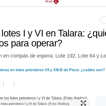
G
PLUS
s lotes I y VI en Talara: ¿q
tos para operar?
 en compás de espera: Lote 192, Lote 64 y Lot
vas en lotes petroleros VII y XIII-B de Piura: ¿cuáles son?
 lotes petroleros I y VI de Talara. (Foto: Andina)