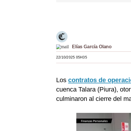
Estilos
Únete a nuestro canal
Mundo
EEUU
México
Elías García Olano
España
22/10/2025 05H35
Internacional
Tecnología
Los
contratos de operaci
Club del Suscriptor
cuenca Talara (Piura), oto
culminaron al cierre del m
Mix
G de Gestión
Notas Contratadas