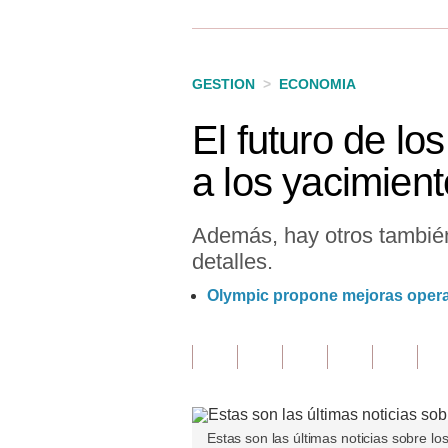
Finanzas Personales
Inmobiliarias
GESTION
>
ECONOMIA
Plus G
El futuro de lo
Opinión
a los yacimien
Editorial
Pregunta de hoy
Además, hay otros también
detalles.
Blogs
Olympic propone mejoras operati
Tendencias
Lujo
Viajes
Moda
Estas son las últimas noticias sobre los