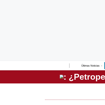
Lo último
Peru Quiosco
Portada
Empresas
Management & Empleo
Economía
Últimas Noticias
Mercados
Perú
Política
Tu Dinero