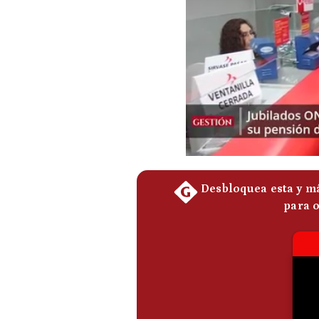
Podcast
Gestión TV
Videos
Fotogalerías
gestion.pe
¿quiénes
Somos?
Términos
Y
Condiciones
Política
De
Privacidad
Politica