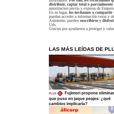
informados.
Por ello, les recordamos q
distribuir, copiar total o parcialmente
autorizacion previa y expresa de Empre
En su lugar,
los invitamos a compartir 
puedan acceder a información veraz y de 
Asimismo, pueden
suscribirse y disfru
Uds.
Gracias por ayudarnos a proteger y valor
LAS MÁS LEÍDAS DE PL
Fujimori propone eliminar
G
PLUS
que puso en jaque peajes: ¿qué
cambios implicaría?