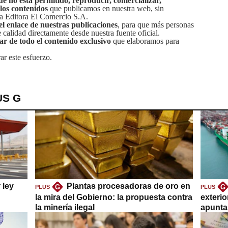
ue no está permitido, reproducir, comercializar,
 los contenidos
que publicamos en nuestra web, sin
sa Editora El Comercio S.A.
el enlace de nuestras publicaciones
, para que más personas
calidad directamente desde nuestra fuente oficial.
tar de todo el contenido exclusivo
que elaboramos para
ar este esfuerzo.
US G
 ley
Plantas procesadoras de oro en
G
G
PLUS
PLUS
la mira del Gobierno: la propuesta contra
exteri
la minería ilegal
apuntar