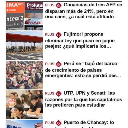
Ganancias de tres AFP se
PLUS
G
disparan más de 24%, pero en
una caen, ¿a cuál está afiliado
usted?
Fujimori propone
PLUS
G
eliminar ley que puso en jaque
peajes: ¿qué implicaría los
usuarios?
Perú se “bajó del barco”
PLUS
G
de crecimiento de países
emergentes: esto se perdió desde
2022
UTP, UPN y Senati: las
PLUS
G
razones por la que los capitalinos
las prefieren para estudiar
Puerto de Chancay: lo
PLUS
G