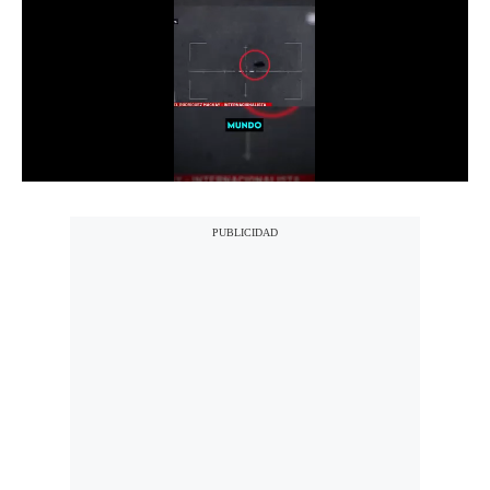
Notas Contratadas
Podcast
Gestión TV
Videos
Fotogalerías
gestion.pe
¿quiénes
Somos?
Términos
Y
Condiciones
Política
De
Privacidad