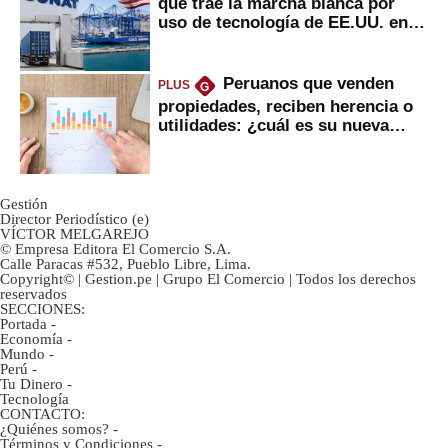
que trae la marcha blanca por
uso de tecnología de EE.UU. en
mercancías
Peruanos que venden
PLUS
G
propiedades, reciben herencia o
utilidades: ¿cuál es su nueva
inversión clave?
Gestión
Director Periodístico (e)
VÍCTOR MELGAREJO
© Empresa Editora El Comercio S.A.
Calle Paracas #532, Pueblo Libre, Lima.
Copyright© | Gestion.pe | Grupo El Comercio | Todos los derechos
reservados
SECCIONES:
Portada
-
Economía
-
Mundo
-
Perú
-
Tu Dinero
-
Tecnología
CONTACTO:
¿Quiénes somos?
-
Términos y Condiciones
-