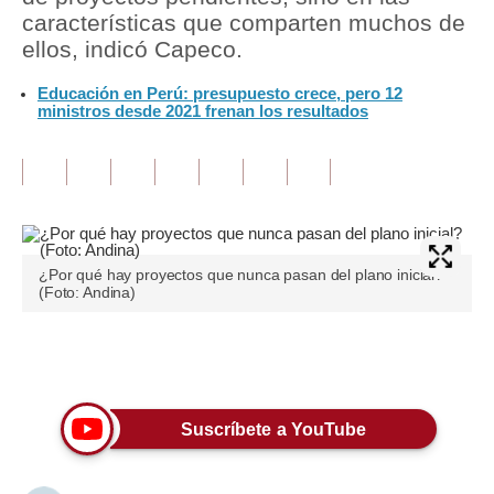
características que comparten muchos de
Tu Dinero
ellos, indicó Capeco.
Finanzas Personales
Educación en Perú: presupuesto crece, pero 12
ministros desde 2021 frenan los resultados
Inmobiliarias
Plus G
Opinión
Editorial
¿Por qué hay proyectos que nunca pasan del plano inicial?
(Foto: Andina)
Pregunta de hoy
Blogs
Únete a nuestro canal
Tendencias
Suscríbete a YouTube
Lujo
Viajes