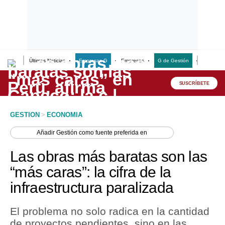
Últimas Noticias
Empresas G
Empresas
G de Gestión
Finanzas
Lo último
Peru Quiosco
SUSCRÍBETE
Portada
GESTION
>
ECONOMIA
Empresas
Añadir
Gestión
como fuente preferida en
Management & Empleo
Las obras más baratas son las
Economía
“más caras”: la cifra de la
infraestructura paralizada
Mercados
Perú
El problema no solo radica en la cantidad
de proyectos pendientes, sino en las
Política