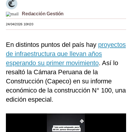
Moda
Redacción Gestión
Estilos
24/04/2026 10H20
Mundo
En distintos puntos del país hay
proyectos
EEUU
de infraestructura que llevan años
México
esperando su primer movimiento
. Así lo
España
resaltó la Cámara Peruana de la
Internacional
Construcción (Capeco) en su informe
económico de la construcción N° 100, una
Tecnología
edición especial.
Club del Suscriptor
Mix
G de Gestión