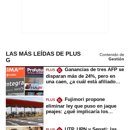
LAS MÁS LEÍDAS DE PLUS
Contenido de
G
Gestión
Ganancias de tres AFP se
PLUS
G
disparan más de 24%, pero en
una caen, ¿a cuál está afiliado
usted?
Fujimori propone
PLUS
G
eliminar ley que puso en jaque
peajes: ¿qué implicaría los
usuarios?
UTP, UPN y Senati: las
PLUS