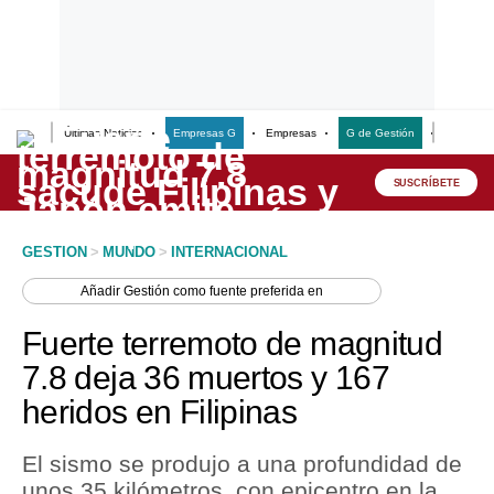
Últimas Noticias
Empresas G
Empresas
G de Gestión
Finanzas
Lo último
Peru Quiosco
SUSCRÍBETE
Portada
GESTION
>
MUNDO
>
INTERNACIONAL
Empresas
Añadir
Gestión
como fuente preferida en
Management & Empleo
Fuerte terremoto de magnitud
Economía
7.8 deja 36 muertos y 167
heridos en Filipinas
Mercados
Perú
El sismo se produjo a una profundidad de
unos 35 kilómetros, con epicentro en la
Política