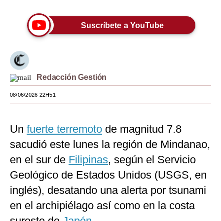
Moda
Suscríbete a YouTube
Estilos
Mundo
EEUU
Redacción Gestión
México
08/06/2026 22H51
España
Un
fuerte terremoto
de magnitud 7.8
Internacional
sacudió este lunes la región de Mindanao,
Tecnología
en el sur de
Filipinas
, según el Servicio
Club del Suscriptor
Geológico de Estados Unidos (USGS, en
inglés), desatando una alerta por tsunami
Mix
en el archipiélago así como en la costa
G de Gestión
sureste de
Japón
.