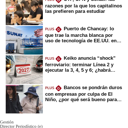
G
razones por la que los capitalinos
las prefieren para estudiar
Puerto de Chancay: lo
PLUS
G
que trae la marcha blanca por
uso de tecnología de EE.UU. en
mercancías
Keiko anuncia “shock”
PLUS
G
ferroviario: terminar Línea 2 y
ejecutar la 3, 4, 5 y 6; ¿habrá
avances?
Bancos se pondrán duros
PLUS
G
con empresas por culpa de El
Niño, ¿por qué será bueno para
ahorristas?
Gestión
Director Periodístico (e)