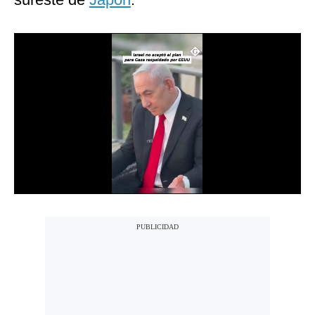
Notas Contratadas
Podcast
Gestión TV
Videos
Fotogalerías
gestion.pe
¿quiénes
Somos?
Términos
Y
Condiciones
Política
De
Privacidad