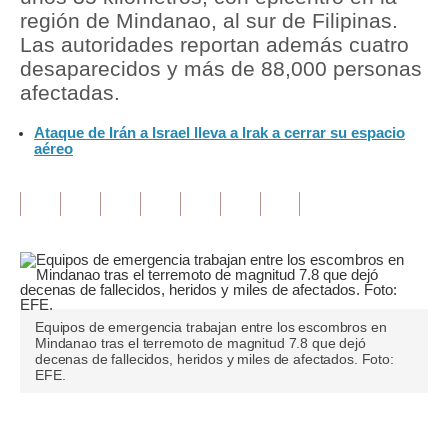
región de Mindanao, al sur de Filipinas.
Tu Dinero
Las autoridades reportan además cuatro
desaparecidos y más de 88,000 personas
Finanzas Personales
afectadas.
Inmobiliarias
Ataque de Irán a Israel lleva a Irak a cerrar su espacio
aéreo
Plus G
Opinión
Editorial
Pregunta de hoy
Blogs
Equipos de emergencia trabajan entre los escombros en
Mindanao tras el terremoto de magnitud 7.8 que dejó
Tendencias
decenas de fallecidos, heridos y miles de afectados. Foto:
EFE.
Lujo
Viajes
Únete a nuestro canal