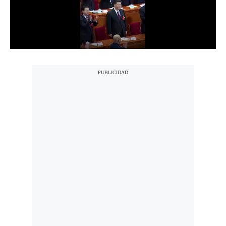
Notas Contratadas
Podcast
Gestión TV
Videos
Fotogalerías
gestion.pe
¿quiénes
Somos?
Términos
Y
Condiciones
Política
De
Privacidad