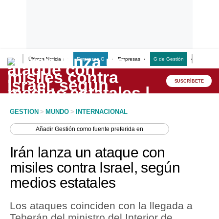
Últimas Noticias
Empresas G
Empresas
G de Gestión
Finanzas
Lo último
Peru Quiosco
SUSCRÍBETE
Portada
GESTION
>
MUNDO
>
INTERNACIONAL
Empresas
Añadir
Gestión
como fuente preferida en
Management & Empleo
Irán lanza un ataque con
Economía
misiles contra Israel, según
medios estatales
Mercados
Perú
Los ataques coinciden con la llegada a
Teherán del ministro del Interior de
Política