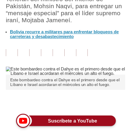
Pakistán, Mohsin Naqvi, para entregar un
Tu Dinero
“mensaje especial” para el líder supremo
iraní, Mojtaba Jameneí.
Finanzas Personales
Bolivia recurre a militares para enfrentar bloqueos de
Inmobiliarias
carreteras y desabastecimiento
Plus G
Opinión
Editorial
Este bombardeo contra el Dahye es el primero desde que el
Pregunta de hoy
Líbano e Israel acordaran el miércoles un alto el fuego.
Blogs
Únete a nuestro canal
Tendencias
Lujo
Suscríbete a YouTube
Viajes