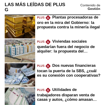
LAS MÁS LEÍDAS DE PLUS
Contenido de
G
Gestión
Plantas procesadoras de
PLUS
G
oro en la mira del Gobierno: la
propuesta contra la minería ilegal
Viviendas sociales
PLUS
G
quedarían fuera del negocio de
alquiler: la propuesta del
gobierno
Dos nuevas financieras
PLUS
G
tocan la puerta de la SBS, ¿cuál
es su conexión con cooperativas?
Utilidades de
PLUS
G
trabajadores disparan venta de
casas y autos, ¿cómo amasan
tanta liquidez?