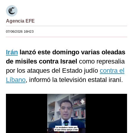
Moda
Estilos
Agencia EFE
07/06/2026 16H23
Mundo
EEUU
Irán
lanzó este domingo varias oleadas
México
de misiles contra Israel
como represalia
España
por los ataques del Estado judío
contra el
Líbano
, informó la televisión estatal iraní.
Internacional
Tecnología
Club del Suscriptor
Mix
G de Gestión