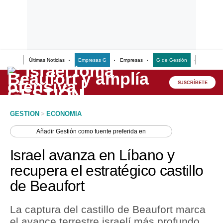
Últimas Noticias
Empresas G
Empresas
G de Gestión
Finanzas
Lo último
Peru Quiosco
SUSCRÍBETE
Portada
GESTION
>
ECONOMIA
Empresas
Añadir
Gestión
como fuente preferida en
Management & Empleo
Israel avanza en Líbano y
Economía
recupera el estratégico castillo
de Beaufort
Mercados
Perú
La captura del castillo de Beaufort marca
el avance terrestre israelí más profundo
Política