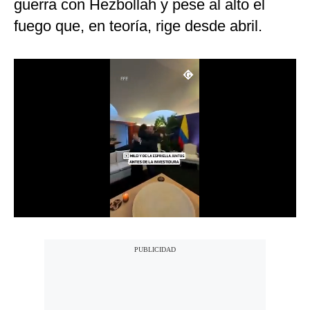
guerra con Hezbollah y pese al alto el
Notas Contratadas
fuego que, en teoría, rige desde abril.
Podcast
Gestión TV
Videos
Fotogalerías
gestion.pe
¿quiénes
Somos?
Términos
Y
Condiciones
Política
De
Privacidad