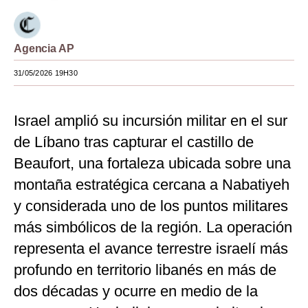
Moda
Estilos
Agencia AP
31/05/2026 19H30
Mundo
EEUU
Israel amplió su incursión militar en el sur
México
de Líbano tras capturar el castillo de
España
Beaufort, una fortaleza ubicada sobre una
montaña estratégica cercana a Nabatiyeh
Internacional
y considerada uno de los puntos militares
Tecnología
más simbólicos de la región. La operación
Club del Suscriptor
representa el avance terrestre israelí más
profundo en territorio libanés en más de
Mix
dos décadas y ocurre en medio de la
G de Gestión