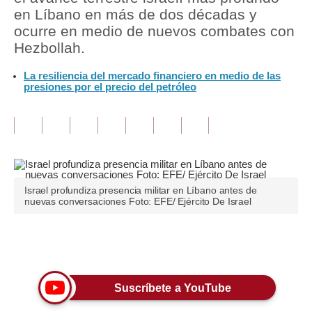
en Líbano en más de dos décadas y
Tu Dinero
ocurre en medio de nuevos combates con
Hezbollah.
Finanzas Personales
La resiliencia del mercado financiero en medio de las
Inmobiliarias
presiones por el precio del petróleo
Plus G
Opinión
Editorial
Israel profundiza presencia militar en Líbano antes de
Pregunta de hoy
nuevas conversaciones Foto: EFE/ Ejército De Israel
Blogs
Únete a nuestro canal
Tendencias
Lujo
Suscríbete a YouTube
Viajes