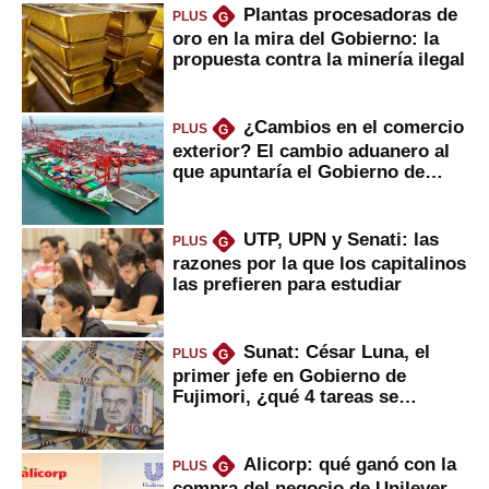
Plantas procesadoras de
PLUS
G
oro en la mira del Gobierno: la
propuesta contra la minería ilegal
¿Cambios en el comercio
PLUS
G
exterior? El cambio aduanero al
que apuntaría el Gobierno de
Fujimori
UTP, UPN y Senati: las
PLUS
G
razones por la que los capitalinos
las prefieren para estudiar
Sunat: César Luna, el
PLUS
G
primer jefe en Gobierno de
Fujimori, ¿qué 4 tareas se
marcan urgentes?
Alicorp: qué ganó con la
PLUS
G
compra del negocio de Unilever