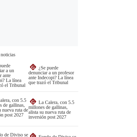
 noticias
G
¿Se puede
denunciar a un profesor
ante Indecopi? La línea
que trazó el Tribunal
G
La Calera, con 5.5
millones de gallinas,
alista su nueva ruta de
inversión post 2027
G
Fondo de Diviso se