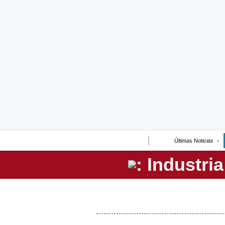
Lo último
Peru Quiosco
Portada
Empresas
Management & Empleo
Economía
Últimas Noticias
Mercados
Perú
Política
Tu Dinero