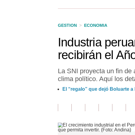
Finanzas Personales
Inmobiliarias
GESTION
>
ECONOMIA
Plus G
Industria perua
Opinión
recibirán el A
Editorial
Pregunta de hoy
La SNI proyecta un fin de 
clima político. Aquí los det
Blogs
El “regalo” que dejó Boluarte a 
Tendencias
Lujo
Viajes
Moda