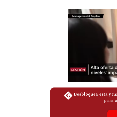
Podcast
Gestión TV
Videos
Fotogalerías
gestion.pe
¿quiénes
Somos?
Términos
Y
Condiciones
Política
De
Privacidad
Politica