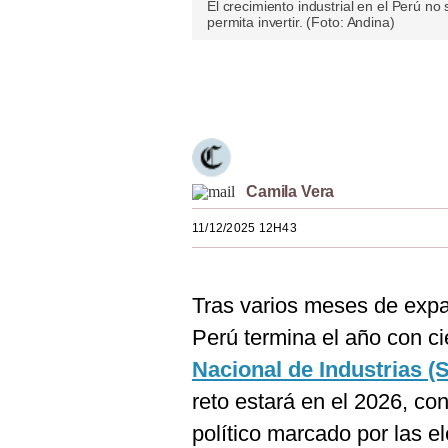
El crecimiento industrial en el Perú n
Estilos
permita invertir. (Foto: Andina)
Mundo
Únete a nuestro canal
EEUU
México
España
Camila Vera
Internacional
11/12/2025 12H43
Tecnología
Club del Suscriptor
Tras varios meses de expa
Perú termina el año con cie
Mix
Nacional de Industrias (
G de Gestión
reto estará en el 2026, co
Notas Contratadas
político marcado por las e