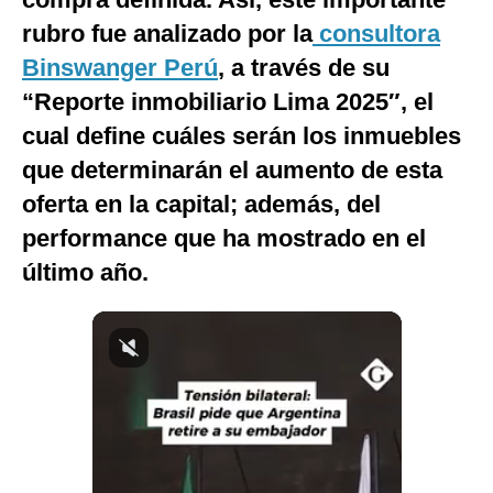
Notas Contratadas
rubro fue analizado por la
consultora
Binswanger Perú
, a través de su
Podcast
“Reporte inmobiliario Lima 2025″, el
Gestión TV
cual define cuáles serán los inmuebles
Videos
que determinarán el aumento de esta
oferta en la capital; además, del
Fotogalerías
performance que ha mostrado en el
último año.
gestion.pe
¿quiénes
Somos?
Términos
Y
Condiciones
Política
De
Privacidad