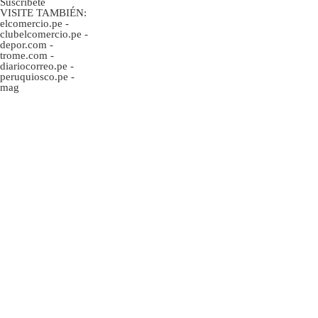
Suscríbete
VISITE TAMBIÉN:
elcomercio.pe
-
clubelcomercio.pe
-
depor.com
-
trome.com
-
diariocorreo.pe
-
peruquiosco.pe
-
mag