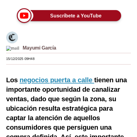
Moda
Suscríbete a YouTube
Estilos
Mundo
EEUU
Mayumi García
México
15/12/2025 09H48
España
Los
negocios puerta a calle
tienen una
Internacional
importante oportunidad de canalizar
Tecnología
ventas, dado que según la zona, su
Club del Suscriptor
ubicación resulta estratégica para
captar la atención de aquellos
Mix
consumidores que persiguen una
G de Gestión
compra definida. Así, este importante