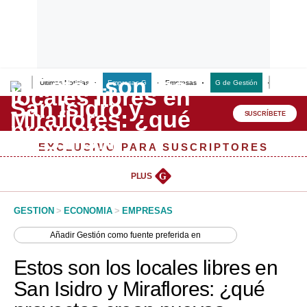
Últimas Noticias
Empresas G
Empresas
G de Gestión
Finanzas
Lo último
Peru Quiosco
SUSCRÍBETE
Portada
EXCLUSIVO PARA SUSCRIPTORES
Empresas
PLUS
G
Management & Empleo
GESTION
>
ECONOMIA
>
EMPRESAS
Economía
Añadir
Gestión
como fuente preferida en
Mercados
Estos son los locales libres en
Perú
San Isidro y Miraflores: ¿qué
Política