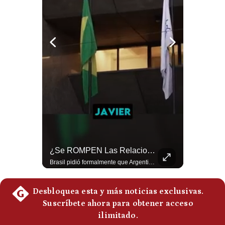
Politica
De
Cookies
Preguntas
Frecuentes
NOTICIAS DE ÚLTIMA HORA: EE.UU. Se Queda Sin Misiles En Medio Oriente
¿Se ROMPEN Las Relaciones Entre Brasil Y Argentina? | Gestión Mundo
NOTICIAS DE ÚLTIMA HORA: 1️⃣ EE.UU.: Habría gastado casi el 80% de sus misiles más avanzados (THAAD), un factor clave en las decisiones de Donald Trump frente a Irán. 2️⃣ Argentina y Brasil: Tensión diplomática escala; Brasil solicita el regreso del embajador argentino tras fuertes declaraciones de Javier Milei. 3️⃣ México: Asesinan al influencer César Gastélum a balazos durante una transmisión en vivo en Culiacán, Sinaloa. 4️⃣ Alemania: Ataque con dron explosivo obliga a suspender el aeropuerto de Leipzig, punto logístico clave de la OTAN para enviar material a Ucrania. ¿Qué noticia te parece la más impactante del día? ¡Te leo en los comentarios! 👇 #EEUU #JavierMilei #CesarGastelum #Alemania #Noticias #UltimaHora #NoticiasDelDia 🚀 ¿Quieres entender el mundo sin ruido? Únete a nuestra comunidad y forma parte del cambio. #GestiónNewsroomLive #NoticiasGlobales #AnálisisGeopolítico #EconomíaMundial #IA #Geopolítica #LatinosEnUSA #NoticiasEnEspañol 👉 Suscríbete y activa la campana para no perderte nuestro análisis diario. 🌎 Síguenos en nuestras redes sociales: 📌 Web oficial: https://gestion.pe/mundo/ 📌 LinkedIn: http://bit.ly/3HYIET0 📌 X (Twitter): http://bit.ly/4noZtX9 📌 TikTok: http://bit.ly/4evB6TO
Brasil pidió formalmente que Argentina retire a su embajador tras los cruces verbales entre Javier Milei y Lula da Silva. La crisis bilateral alcanza su punto más crítico en años. #PoliticaLatinoamericana #CrisisDiplomatica #MileiVsLula #BuenosAires #NoticiasDeHoy #Shorts 👉 Suscríbete y activa la campana para no perderte nuestro análisis diario. 🌎 Síguenos en nuestras redes sociales: 📌 Web oficial: https://gestion.pe/mundo/ 📌 LinkedIn: http://bit.ly/3HYIET0 📌 X (Twitter): http://bit.ly/4noZtX9 📌 TikTok: http://bit.ly/4evB6TO