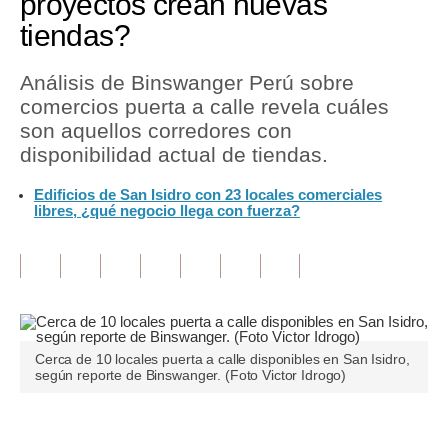
proyectos crean nuevas
tiendas?
Tu Dinero
Finanzas Personales
Análisis de Binswanger Perú sobre
comercios puerta a calle revela cuáles
Inmobiliarias
son aquellos corredores con
disponibilidad actual de tiendas.
Plus G
Edificios de San Isidro con 23 locales comerciales
Opinión
libres, ¿qué negocio llega con fuerza?
Editorial
Pregunta de hoy
Blogs
Tendencias
Cerca de 10 locales puerta a calle disponibles en San Isidro,
según reporte de Binswanger. (Foto Victor Idrogo)
Lujo
Viajes
Únete a nuestro canal