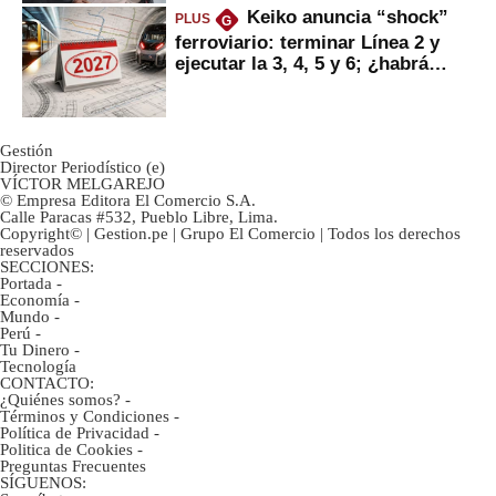
Keiko anuncia “shock”
PLUS
G
ferroviario: terminar Línea 2 y
ejecutar la 3, 4, 5 y 6; ¿habrá
avances?
Gestión
Director Periodístico (e)
VÍCTOR MELGAREJO
© Empresa Editora El Comercio S.A.
Calle Paracas #532, Pueblo Libre, Lima.
Copyright© | Gestion.pe | Grupo El Comercio | Todos los derechos
reservados
SECCIONES:
Portada
-
Economía
-
Mundo
-
Perú
-
Tu Dinero
-
Tecnología
CONTACTO:
¿Quiénes somos?
-
Términos y Condiciones
-
Política de Privacidad
-
Politica de Cookies
-
Preguntas Frecuentes
SÍGUENOS: