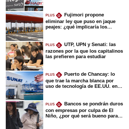
usted?
Fujimori propone
PLUS
G
eliminar ley que puso en jaque
peajes: ¿qué implicaría los
usuarios?
UTP, UPN y Senati: las
PLUS
G
razones por la que los capitalinos
las prefieren para estudiar
Puerto de Chancay: lo
PLUS
G
que trae la marcha blanca por
uso de tecnología de EE.UU. en
mercancías
Bancos se pondrán duros
PLUS
G
con empresas por culpa de El
Niño, ¿por qué será bueno para
ahorristas?