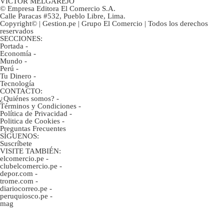
VÍCTOR MELGAREJO
© Empresa Editora El Comercio S.A.
Calle Paracas #532, Pueblo Libre, Lima.
Copyright© | Gestion.pe | Grupo El Comercio | Todos los derechos
reservados
SECCIONES:
Portada
-
Economía
-
Mundo
-
Perú
-
Tu Dinero
-
Tecnología
CONTACTO:
¿Quiénes somos?
-
Términos y Condiciones
-
Política de Privacidad
-
Politica de Cookies
-
Preguntas Frecuentes
SÍGUENOS:
Suscríbete
VISITE TAMBIÉN:
elcomercio.pe
-
clubelcomercio.pe
-
depor.com
-
trome.com
-
diariocorreo.pe
-
peruquiosco.pe
-
mag