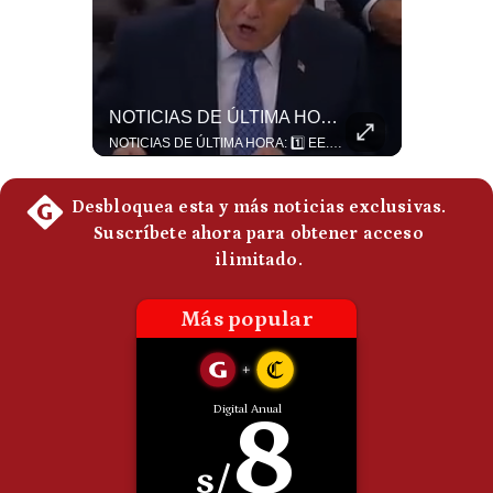
Politica
De
Cookies
Preguntas
Frecuentes
El FRACASO Militar Más Caro De Medio Oriente | #radar24
NOTICIAS DE ÚLTIMA HORA: EE.UU. Se Queda Sin Misiles En Medio Oriente
El internacionalista Roberto Heimovits señaló que Arabia Saudita posee armamento avanzado comprado por decenas de miles de millones de dólares. Sin embargo, recuerda que combatió durante siete años contra los hutíes sin conseguir derrotarlos, pese a la enorme diferencia de poder militar. #ArabiaSaudita #Hutíes #RobertoHeimovits #Geopolítica #Guerra #NoticiasInternacionales #Shorts 👉 Suscríbete y activa la campana para no perderte nuestro análisis diario. 🌎 Síguenos en nuestras redes sociales: 📌 Web oficial: https://gestion.pe/mundo/ 📌 LinkedIn: http://bit.ly/3HYIET0 📌 X (Twitter): http://bit.ly/4noZtX9 📌 TikTok: http://bit.ly/4evB6TO
NOTICIAS DE ÚLTIMA HORA: 1️⃣ EE.UU.: Habría gastado casi el 80% de sus misiles más avanzados (THAAD), un factor clave en las decisiones de Donald Trump frente a Irán. 2️⃣ Argentina y Brasil: Tensión diplomática escala; Brasil solicita el regreso del embajador argentino tras fuertes declaraciones de Javier Milei. 3️⃣ México: Asesinan al influencer César Gastélum a balazos durante una transmisión en vivo en Culiacán, Sinaloa. 4️⃣ Alemania: Ataque con dron explosivo obliga a suspender el aeropuerto de Leipzig, punto logístico clave de la OTAN para enviar material a Ucrania. ¿Qué noticia te parece la más impactante del día? ¡Te leo en los comentarios! 👇 #EEUU #JavierMilei #CesarGastelum #Alemania #Noticias #UltimaHora #NoticiasDelDia 🚀 ¿Quieres entender el mundo sin ruido? Únete a nuestra comunidad y forma parte del cambio. #GestiónNewsroomLive #NoticiasGlobales #AnálisisGeopolítico #EconomíaMundial #IA #Geopolítica #LatinosEnUSA #NoticiasEnEspañol 👉 Suscríbete y activa la campana para no perderte nuestro análisis diario. 🌎 Síguenos en nuestras redes sociales: 📌 Web oficial: https://gestion.pe/mundo/ 📌 LinkedIn: http://bit.ly/3HYIET0 📌 X (Twitter): http://bit.ly/4noZtX9 📌 TikTok: http://bit.ly/4evB6TO