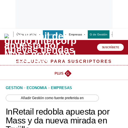
Últimas Noticias
Empresas G
Empresas
G de Gestión
Finanzas
Lo último
Peru Quiosco
SUSCRÍBETE
Portada
EXCLUSIVO PARA SUSCRIPTORES
Empresas
PLUS
G
Management & Empleo
GESTION
>
ECONOMIA
>
EMPRESAS
Economía
Añadir
Gestión
como fuente preferida en
Mercados
InRetail redobla apuesta por
Perú
Mass y da nueva mirada en
Política