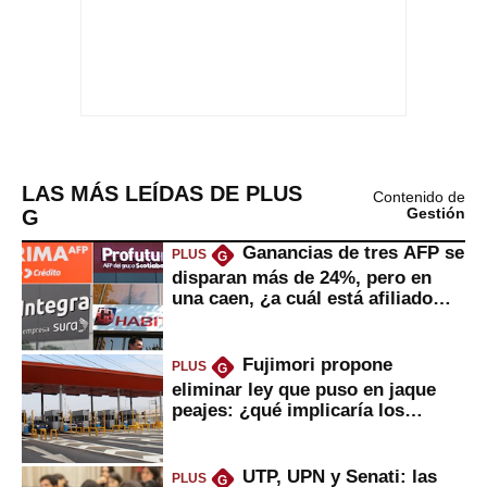
LAS MÁS LEÍDAS DE PLUS
Contenido de
G
Gestión
Ganancias de tres AFP se
PLUS
G
disparan más de 24%, pero en
una caen, ¿a cuál está afiliado
usted?
Fujimori propone
PLUS
G
eliminar ley que puso en jaque
peajes: ¿qué implicaría los
usuarios?
UTP, UPN y Senati: las
PLUS
G