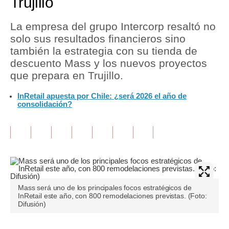
Trujillo
Tu Dinero
La empresa del grupo Intercorp resaltó no
solo sus resultados financieros sino
Finanzas Personales
también la estrategia con su tienda de
Inmobiliarias
descuento Mass y los nuevos proyectos
que prepara en Trujillo.
Plus G
InRetail apuesta por Chile: ¿será 2026 el año de
Opinión
consolidación?
Editorial
Pregunta de hoy
Blogs
Tendencias
Mass será uno de los principales focos estratégicos de
InRetail este año, con 800 remodelaciones previstas. (Foto:
Lujo
Difusión)
Viajes