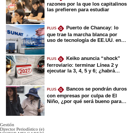
razones por la que los capitalinos
las prefieren para estudiar
Puerto de Chancay: lo
PLUS
G
que trae la marcha blanca por
uso de tecnología de EE.UU. en
mercancías
Keiko anuncia “shock”
PLUS
G
ferroviario: terminar Línea 2 y
ejecutar la 3, 4, 5 y 6; ¿habrá
avances?
Bancos se pondrán duros
PLUS
G
con empresas por culpa de El
Niño, ¿por qué será bueno para
ahorristas?
Gestión
Director Periodístico (e)