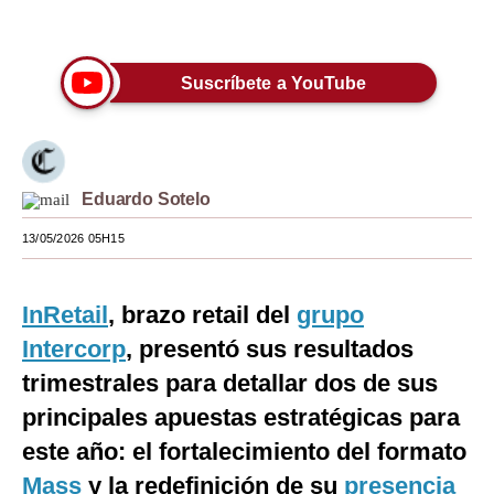
Únete a nuestro canal
Moda
Estilos
Suscríbete a YouTube
Mundo
EEUU
Eduardo Sotelo
México
13/05/2026 05H15
España
Internacional
InRetail
, brazo retail del
grupo
Tecnología
Intercorp
, presentó sus resultados
trimestrales para detallar dos de sus
Club del Suscriptor
principales apuestas estratégicas para
Mix
este año: el fortalecimiento del formato
G de Gestión
Mass
y la redefinición de su
presencia