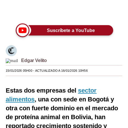
Moda
Únete a nuestro canal
Estilos
Suscríbete a YouTube
Mundo
EEUU
México
Edgar Velito
España
15/01/2026 05H00
- ACTUALIZADO A 16/01/2026 10H56
Internacional
Tecnología
Estas dos empresas del
sector
alimentos
, una con sede en Bogotá y
Club del Suscriptor
otra con fuerte dominio en el mercado
Mix
de proteína animal en Bolivia, han
G de Gestión
reportado crecimiento sostenido y