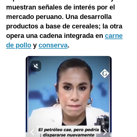
muestran señales de interés por el
Notas Contratadas
mercado peruano. Una desarrolla
Podcast
productos a base de cereales; la otra
Gestión TV
opera una cadena integrada en
carne
Videos
de pollo
y
conserva
.
Fotogalerías
gestion.pe
¿quiénes
Somos?
Términos
Y
Condiciones
Política
De
Privacidad