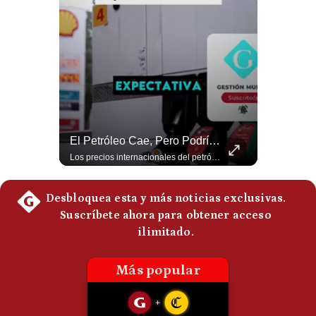
Politica
De
Cookies
Preguntas
Frecuentes
¿Por Qué Irán Ya NO Le Teme A Donald Trump? | #radar24
El Petróleo Cae, Pero Podría Dispararse Nuevamente | #radar24
Según el entrevistado, las repetidas amenazas de Donald Trump y sus posteriores retrocesos habrían reducido su credibilidad ante Irán. Los nuevos sectores radicales iraníes interpretarían esta conducta como una señal de debilidad y considerarían que resistir durante meses frente a Estados Unidos ya representa una victoria. #DonaldTrump #Irán #EstadosUnidos #Geopolitica #NoticiasInternacionales #Shorts #MedioOriente 👉 Suscríbete y activa la campana para no perderte nuestro análisis diario. 🌎 Síguenos en nuestras redes sociales: 📌 Web oficial: https://gestion.pe/mundo/ 📌 LinkedIn: http://bit.ly/3HYIET0 📌 X (Twitter): http://bit.ly/4noZtX9 📌 TikTok: http://bit.ly/4evB6TO
Los precios internacionales del petróleo retrocedieron ante la posibilidad de un acuerdo para reabrir el estrecho de Ormuz. Sin embargo, la caída responde solo a una expectativa diplomática y un nuevo ataque contra un buque podría hacer regresar rápidamente la prima de riesgo. #Petroleo #EstrechoDeOrmuz #EconomiaGlobal #MercadoPetrolero #Crudo #NoticiasEconomicas #Geopolitica #Shorts 👉 Suscríbete y activa la campana para no perderte nuestro análisis diario. 🌎 Síguenos en nuestras redes sociales: 📌 Web oficial: https://gestion.pe/mundo/ 📌 LinkedIn: http://bit.ly/3HYIET0 📌 X (Twitter): http://bit.ly/4noZtX9 📌 TikTok: http://bit.ly/4evB6TO