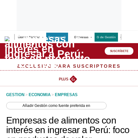
Últimas Noticias
Empresas G
Empresas
G de Gestión
Finanzas
Lo último
Peru Quiosco
SUSCRÍBETE
Portada
EXCLUSIVO PARA SUSCRIPTORES
Empresas
PLUS
G
Management & Empleo
GESTION
>
ECONOMIA
>
EMPRESAS
Economía
Añadir
Gestión
como fuente preferida en
Mercados
Empresas de alimentos con
Perú
interés en ingresar a Perú: foco
Política