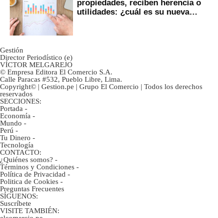
propiedades, reciben herencia o
utilidades: ¿cuál es su nueva
inversión clave?
Gestión
Director Periodístico (e)
VÍCTOR MELGAREJO
© Empresa Editora El Comercio S.A.
Calle Paracas #532, Pueblo Libre, Lima.
Copyright© | Gestion.pe | Grupo El Comercio | Todos los derechos
reservados
SECCIONES:
Portada
-
Economía
-
Mundo
-
Perú
-
Tu Dinero
-
Tecnología
CONTACTO:
¿Quiénes somos?
-
Términos y Condiciones
-
Política de Privacidad
-
Politica de Cookies
-
Preguntas Frecuentes
SÍGUENOS:
Suscríbete
VISITE TAMBIÉN:
elcomercio.pe
-