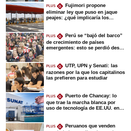
Fujimori propone
PLUS
G
eliminar ley que puso en jaque
peajes: ¿qué implicaría los
usuarios?
Perú se “bajó del barco”
PLUS
G
de crecimiento de países
emergentes: esto se perdió desde
2022
UTP, UPN y Senati: las
PLUS
G
razones por la que los capitalinos
las prefieren para estudiar
Puerto de Chancay: lo
PLUS
G
que trae la marcha blanca por
uso de tecnología de EE.UU. en
mercancías
Peruanos que venden
PLUS
G