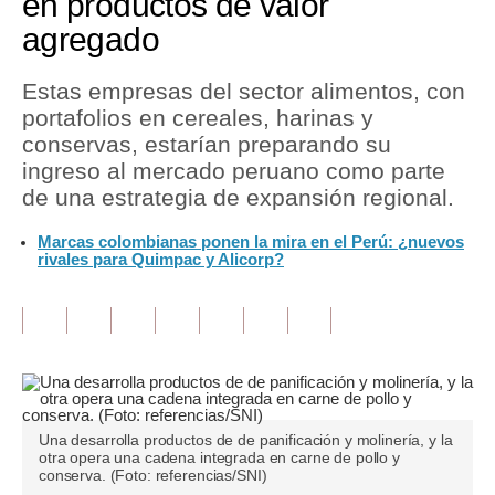
en productos de valor
agregado
Tu Dinero
Finanzas Personales
Estas empresas del sector alimentos, con
portafolios en cereales, harinas y
Inmobiliarias
conservas, estarían preparando su
ingreso al mercado peruano como parte
Plus G
de una estrategia de expansión regional.
Opinión
Marcas colombianas ponen la mira en el Perú: ¿nuevos
rivales para Quimpac y Alicorp?
Editorial
Pregunta de hoy
Blogs
Tendencias
Lujo
Una desarrolla productos de de panificación y molinería, y la
otra opera una cadena integrada en carne de pollo y
conserva. (Foto: referencias/SNI)
Viajes