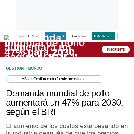
Últimas Noticias
Empresas G
Empresas
G de Gestión
Finanzas
Lo último
Peru Quiosco
SUSCRÍBETE
Portada
GESTION
>
MUNDO
Empresas
Añadir
Gestión
como fuente preferida en
Management & Empleo
Demanda mundial de pollo
Economía
aumentará un 47% para 2030,
según el BRF
Mercados
Perú
El aumento de los costos está pesando en
la industria después de que los precios
Política