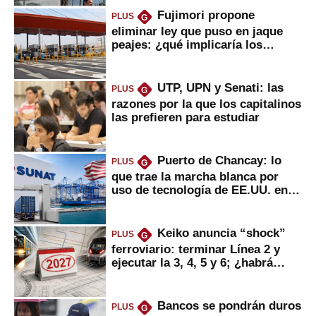
Fujimori propone
PLUS
G
eliminar ley que puso en jaque
peajes: ¿qué implicaría los
usuarios?
UTP, UPN y Senati: las
PLUS
G
razones por la que los capitalinos
las prefieren para estudiar
Puerto de Chancay: lo
PLUS
G
que trae la marcha blanca por
uso de tecnología de EE.UU. en
mercancías
Keiko anuncia “shock”
PLUS
G
ferroviario: terminar Línea 2 y
ejecutar la 3, 4, 5 y 6; ¿habrá
avances?
Bancos se pondrán duros
PLUS
G