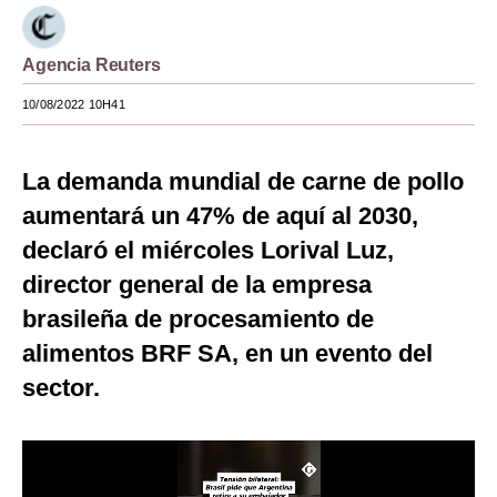
Moda
Agencia Reuters
Estilos
10/08/2022 10H41
Mundo
EEUU
La demanda mundial de carne de pollo
México
aumentará un 47% de aquí al 2030,
declaró el miércoles Lorival Luz,
España
director general de la empresa
Internacional
brasileña de procesamiento de
Tecnología
alimentos BRF SA, en un evento del
sector.
Club del Suscriptor
Mix
G de Gestión