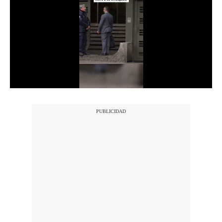
Notas Contratadas
Podcast
Gestión TV
Videos
Fotogalerías
gestion.pe
¿quiénes
Somos?
Términos
Y
Condiciones
Política
De
Privacidad