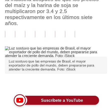
del maíz y la harina de soja se
Tu Dinero
multiplicaron por 3.4 y 2.5
respectivamente en los últimos siete
Finanzas Personales
años.
Inmobiliarias
Plus G
Opinión
Editorial
Luz sostuvo que las empresas de Brasil, el mayor
exportador de pollo del mundo, deben prepararse para
atender la creciente demanda. Foto: iStock
Pregunta de hoy
Blogs
Únete a nuestro canal
Tendencias
Lujo
Suscríbete a YouTube
Viajes