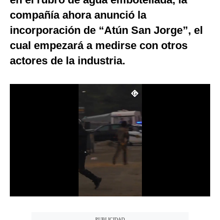
Notas Contratadas
compañía ahora anunció la
incorporación de “Atún San Jorge”, el
Podcast
cual empezará a medirse con otros
Gestión TV
actores de la industria.
Videos
Fotogalerías
gestion.pe
¿quiénes
Somos?
Términos
Y
Condiciones
Política
De
Privacidad