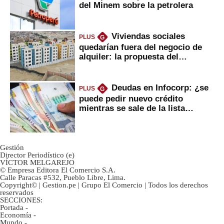
del Minem sobre la petrolera
Viviendas sociales
PLUS
G
quedarían fuera del negocio de
alquiler: la propuesta del
gobierno
Deudas en Infocorp: ¿se
PLUS
G
puede pedir nuevo crédito
mientras se sale de la lista
negra?
Gestión
Director Periodístico (e)
VÍCTOR MELGAREJO
© Empresa Editora El Comercio S.A.
Calle Paracas #532, Pueblo Libre, Lima.
Copyright© | Gestion.pe | Grupo El Comercio | Todos los derechos
reservados
SECCIONES:
Portada
-
Economía
-
Mundo
-