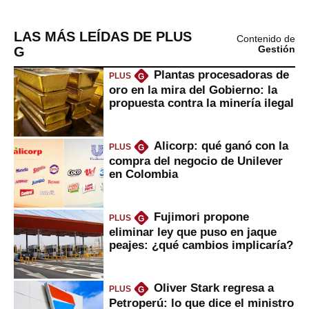
LAS MÁS LEÍDAS DE PLUS
Contenido de
G
Gestión
Plantas procesadoras de
PLUS
G
oro en la mira del Gobierno: la
propuesta contra la minería ilegal
Alicorp: qué ganó con la
PLUS
G
compra del negocio de Unilever
en Colombia
Fujimori propone
PLUS
G
eliminar ley que puso en jaque
peajes: ¿qué cambios implicaría?
Oliver Stark regresa a
PLUS
G
Petroperú: lo que dice el ministro