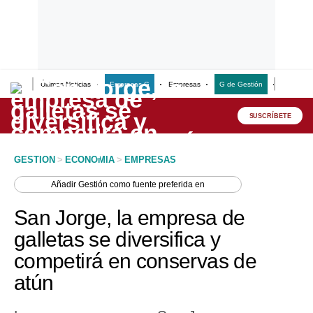
Últimas Noticias
Empresas G
Empresas
G de Gestión
Finanzas
Lo último
Peru Quiosco
SUSCRÍBETE
Portada
GESTION
>
ECONOMIA
>
EMPRESAS
Empresas
Añadir
Gestión
como fuente preferida en
Management & Empleo
San Jorge, la empresa de
Economía
galletas se diversifica y
competirá en conservas de
Mercados
atún
Perú
Política