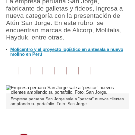
La empresa peruana San Jorge,
fabricante de galletas y fideos, ingresa a
Tu Dinero
nueva categoría con la presentación de
Atún San Jorge. En este rubro, se
Finanzas Personales
encuentran marcas de Alicorp, Molitalia,
Inmobiliarias
Hayduk, entre otras.
Plus G
Molicentro y el proyecto logístico en antesala a nuevo
molino en Perú
Opinión
Editorial
Pregunta de hoy
Blogs
Empresa peruana San Jorge sale a "pescar" nuevos clientes
ampliando su portafolio. Foto: San Jorge.
Tendencias
Lujo
Únete a nuestro canal
Viajes