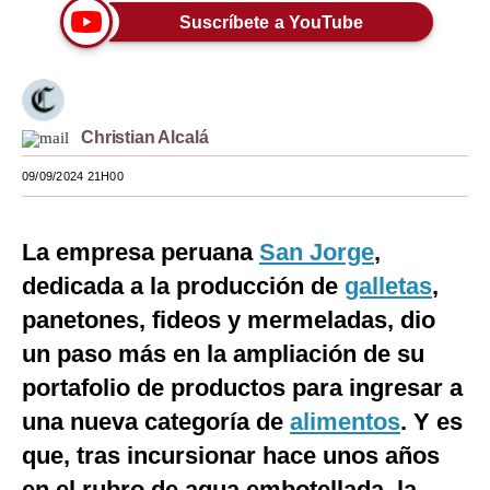
Suscríbete a YouTube
Moda
Estilos
Mundo
Christian Alcalá
EEUU
09/09/2024 21H00
México
La empresa peruana
San Jorge
,
España
dedicada a la producción de
galletas
,
Internacional
panetones, fideos y mermeladas, dio
Tecnología
un paso más en la ampliación de su
Club del Suscriptor
portafolio de productos para ingresar a
una nueva categoría de
alimentos
. Y es
Mix
que, tras incursionar hace unos años
G de Gestión
en el rubro de agua embotellada, la