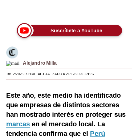
Moda
Únete a nuestro canal
Estilos
Suscríbete a YouTube
Mundo
EEUU
México
Alejandro Milla
España
18/12/2025 09H30
- ACTUALIZADO A 21/12/2025 22H37
Internacional
Este año, este medio ha identificado
Tecnología
que empresas de distintos sectores
Club del Suscriptor
han mostrado interés en proteger sus
Mix
marcas
en el mercado local. La
tendencia confirma que el
G de Gestión
Perú