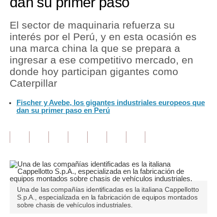
dan su primer paso
Tu Dinero
El sector de maquinaria refuerza su
interés por el Perú, y en esta ocasión es
Finanzas Personales
una marca china la que se prepara a
Inmobiliarias
ingresar a ese competitivo mercado, en
donde hoy participan gigantes como
Plus G
Caterpillar
Opinión
Fischer y Avebe, los gigantes industriales europeos que
dan su primer paso en Perú
Editorial
Pregunta de hoy
Blogs
Tendencias
Una de las compañías identificadas es la italiana Cappellotto
Lujo
S.p.A., especializada en la fabricación de equipos montados
sobre chasis de vehículos industriales.
Viajes