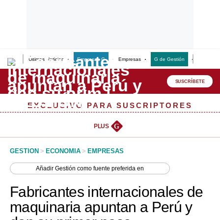
Últimas Noticias
Empresas G
Empresas
G de Gestión
Finanzas
Lo último
Peru Quiosco
SUSCRÍBETE
Portada
EXCLUSIVO PARA SUSCRIPTORES
Empresas
PLUS
G
Management & Empleo
GESTION
>
ECONOMIA
>
EMPRESAS
Economía
Añadir
Gestión
como fuente preferida en
Mercados
Fabricantes internacionales de
Perú
maquinaria apuntan a Perú y
Política