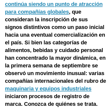
continúa siendo un punto de atracción
Notas Contratadas
para compañías globales
, que
Podcast
consideran la inscripción de sus
Gestión TV
signos distintivos como un paso inicial
hacia una eventual comercialización en
Videos
el país. Si bien las categorías de
Fotogalerías
alimentos, bebidas y cuidado personal
han concentrado la mayor dinámica, en
la primera semana de septiembre se
gestion.pe
observó un movimiento inusual: varias
¿quiénes
Somos?
compañías internacionales del rubro de
Términos
maquinaria y equipos industriales
Y
Condiciones
iniciaron procesos de registro de
Política
marca. Conozca de quiénes se trata.
De
Privacidad