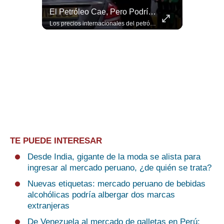
“Irán Está Colapsado, Pero EE.UU. Parece Desesperado” | #radar24
El Petróleo Cae, Pero Podría Dispararse Nuevamente | #radar24
Miguel Ángel Rodríguez Mackay, analista internacional, sostiene que las negociaciones fueron impulsadas por Irán y no por Estados Unidos. Según su análisis, Teherán estaría debilitado militar y económicamente, aunque la narrativa internacional presenta a Trump como el líder desesperado por terminar una guerra que no puede ganar. #Geopolitica #Iran #DonaldTrump #RodriguezMackay #EEUU #NoticiasInternacionales #PoliticaInternacional #AnalisisGeopolitico #Shorts 👉 Suscríbete y activa la campana para no perderte nuestro análisis diario. 🌎 Síguenos en nuestras redes sociales: 📌 Web oficial: https://gestion.pe/mundo/ 📌 LinkedIn: http://bit.ly/3HYIET0 📌 X (Twitter): http://bit.ly/4noZtX9 📌 TikTok: http://bit.ly/4evB6TO
Los precios internacionales del petróleo retrocedieron ante la posibilidad de un acuerdo para reabrir el estrecho de Ormuz. Sin embargo, la caída responde solo a una expectativa diplomática y un nuevo ataque contra un buque podría hacer regresar rápidamente la prima de riesgo. #Petroleo #EstrechoDeOrmuz #EconomiaGlobal #MercadoPetrolero #Crudo #NoticiasEconomicas #Geopolitica #Shorts 👉 Suscríbete y activa la campana para no perderte nuestro análisis diario. 🌎 Síguenos en nuestras redes sociales: 📌 Web oficial: https://gestion.pe/mundo/ 📌 LinkedIn: http://bit.ly/3HYIET0 📌 X (Twitter): http://bit.ly/4noZtX9 📌 TikTok: http://bit.ly/4evB6TO
TE PUEDE INTERESAR
Desde India, gigante de la moda se alista para
ingresar al mercado peruano, ¿de quién se trata?
Nuevas etiquetas: mercado peruano de bebidas
alcohólicas podría albergar dos marcas
extranjeras
De Venezuela al mercado de galletas en Perú: