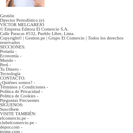
Gestión
Director Periodístico (e)
VÍCTOR MELGAREJO
© Empresa Editora El Comercio S.A.
Calle Paracas #532, Pueblo Libre, Lima.
Copyright© | Gestion.pe | Grupo El Comercio | Todos los derechos
reservados
SECCIONES:
Portada
-
Economía
-
Mundo
-
Perú
-
Tu Dinero
-
Tecnología
CONTACTO:
¿Quiénes somos?
-
Términos y Condiciones
-
Política de Privacidad
-
Politica de Cookies
-
Preguntas Frecuentes
SÍGUENOS:
Suscríbete
VISITE TAMBIÉN:
elcomercio.pe
-
clubelcomercio.pe
-
depor.com
-
trome.com
-