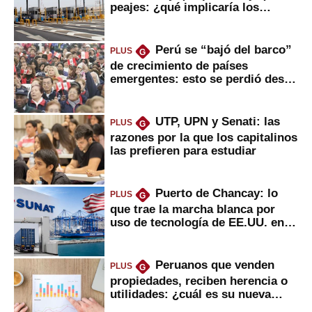
peajes: ¿qué implicaría los
usuarios?
Perú se “bajó del barco”
PLUS
G
de crecimiento de países
emergentes: esto se perdió desde
2022
UTP, UPN y Senati: las
PLUS
G
razones por la que los capitalinos
las prefieren para estudiar
Puerto de Chancay: lo
PLUS
G
que trae la marcha blanca por
uso de tecnología de EE.UU. en
mercancías
Peruanos que venden
PLUS
G
propiedades, reciben herencia o
utilidades: ¿cuál es su nueva
inversión clave?