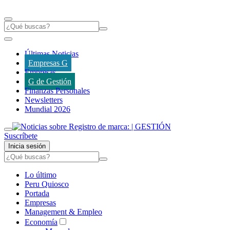
Últimas Noticias
Empresas G
Empresas
G de Gestión
Finanzas Personales
Newsletters
Mundial 2026
Suscríbete
Inicia sesión
Lo último
Peru Quiosco
Portada
Empresas
Management & Empleo
Economía