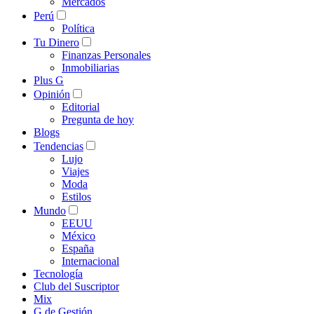
Mercados
Perú
Política
Tu Dinero
Finanzas Personales
Inmobiliarias
Plus G
Opinión
Editorial
Pregunta de hoy
Blogs
Tendencias
Lujo
Viajes
Moda
Estilos
Mundo
EEUU
México
España
Internacional
Tecnología
Club del Suscriptor
Mix
G de Gestión