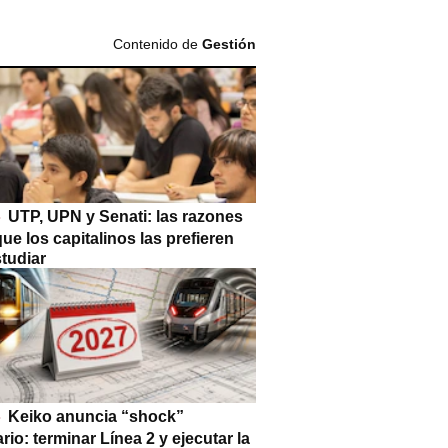
Contenido de
Gestión
UTP, UPN y Senati: las razones
que los capitalinos las prefieren
tudiar
Keiko anuncia “shock”
ario: terminar Línea 2 y ejecutar la