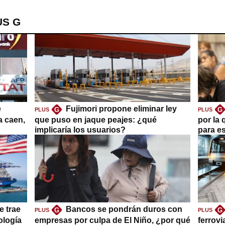
US G
e
Fujimori propone eliminar ley
G
G
PLUS
PLUS
a caen,
que puso en jaque peajes: ¿qué
por la 
implicaría los usuarios?
para es
e trae
Bancos se pondrán duros con
G
G
PLUS
PLUS
ología
empresas por culpa de El Niño, ¿por qué
ferrovi