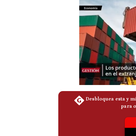
Podcast
Gestión TV
Videos
Fotogalerías
gestion.pe
¿quiénes
Somos?
Términos
Y
Condiciones
Política
De
Privacidad
Politica