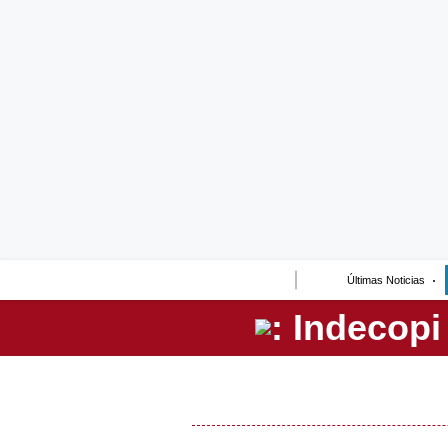
Lo último
Peru Quiosco
Portada
Empresas
Management & Empleo
Economía
Últimas Noticias
Mercados
Perú
Política
Tu Dinero