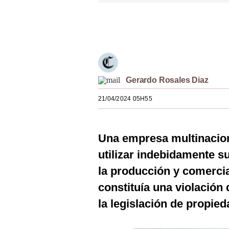
Estilos
Únete a nuestro canal
Mundo
EEUU
México
Gerardo Rosales Diaz
España
21/04/2024 05H55
Internacional
Tecnología
Una empresa multinacion
utilizar indebidamente su
Club del Suscriptor
la producción y comercial
Mix
constituía una violación
G de Gestión
la legislación de propied
Notas Contratadas