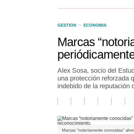
Finanzas Personales
Inmobiliarias
GESTION
>
ECONOMIA
Plus G
Marcas “notori
Opinión
periódicamente
Editorial
Pregunta de hoy
Alex Sosa, socio del Estu
una protección reforzada q
Blogs
indebido de la reputación 
Tendencias
Lujo
Viajes
Moda
Marcas “notoriamente conocidas” ahor