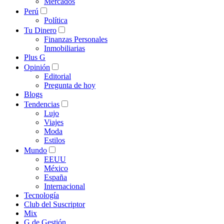
Mercados
Perú
Política
Tu Dinero
Finanzas Personales
Inmobiliarias
Plus G
Opinión
Editorial
Pregunta de hoy
Blogs
Tendencias
Lujo
Viajes
Moda
Estilos
Mundo
EEUU
México
España
Internacional
Tecnología
Club del Suscriptor
Mix
G de Gestión