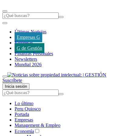
Últimas Noticias
Empresas G
Empresas
G de Gestión
Finanzas Personales
Newsletters
Mundial 2026
Suscríbete
Inicia sesión
Lo último
Peru Quiosco
Portada
Empresas
Management & Empleo
Economía