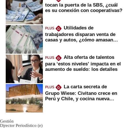
tocan la puerta de la SBS, ¿cuál
es su conexión con cooperativas?
Utilidades de
PLUS
G
trabajadores disparan venta de
casas y autos, ¿cómo amasan
tanta liquidez?
Alta oferta de talentos
PLUS
G
para ‘estos niveles’ impacta en el
aumento de sueldo: los detalles
La carta secreta de
PLUS
G
Grupo Wiese: Civitano crece en
Perú y Chile, y cocina nueva
marca
Gestión
Director Periodístico (e)