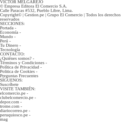
VÍCTOR MELGAREJO
© Empresa Editora El Comercio S.A.
Calle Paracas #532, Pueblo Libre, Lima.
Copyright© | Gestion.pe | Grupo El Comercio | Todos los derechos
reservados
SECCIONES:
Portada
-
Economía
-
Mundo
-
Perú
-
Tu Dinero
-
Tecnología
CONTACTO:
¿Quiénes somos?
-
Términos y Condiciones
-
Política de Privacidad
-
Politica de Cookies
-
Preguntas Frecuentes
SÍGUENOS:
Suscríbete
VISITE TAMBIÉN:
elcomercio.pe
-
clubelcomercio.pe
-
depor.com
-
trome.com
-
diariocorreo.pe
-
peruquiosco.pe
-
mag