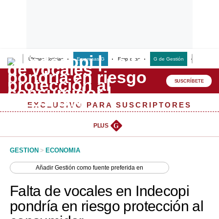
Últimas Noticias
Empresas G
Empresas
G de Gestión
Finanzas
Lo último
Peru Quiosco
SUSCRÍBETE
Portada
EXCLUSIVO PARA SUSCRIPTORES
Empresas
PLUS
G
Management & Empleo
GESTION
>
ECONOMIA
Economía
Añadir
Gestión
como fuente preferida en
Mercados
Falta de vocales en Indecopi
Perú
pondría en riesgo protección al
Política