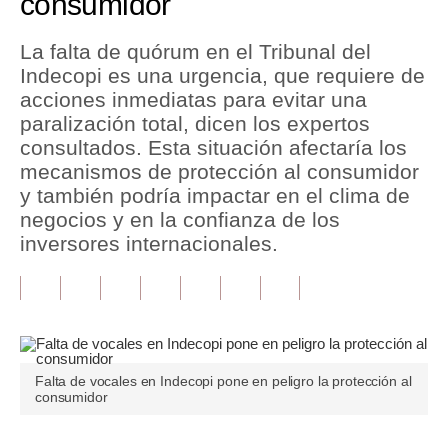
consumidor
Tu Dinero
La falta de quórum en el Tribunal del
Indecopi es una urgencia, que requiere de
Finanzas Personales
acciones inmediatas para evitar una
Inmobiliarias
paralización total, dicen los expertos
consultados. Esta situación afectaría los
Plus G
mecanismos de protección al consumidor
y también podría impactar en el clima de
Opinión
negocios y en la confianza de los
Editorial
inversores internacionales.
Pregunta de hoy
Blogs
Tendencias
Falta de vocales en Indecopi pone en peligro la protección al
consumidor
Lujo
Viajes