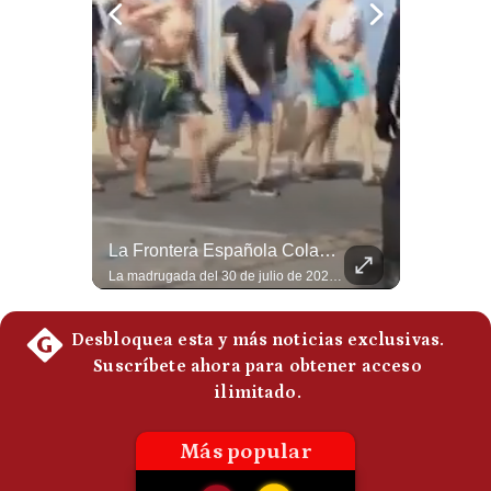
Politica
De
Cookies
Preguntas
Frecuentes
Qué Es La Ciclosporosis Y Por Qué Está En Aumento | Gestión Mundo
La Frontera Española Colapsa ¿Qué Está Pasando En Ceuta? | Gestión Mundo
La #ciclosporiasis vuelve a poner bajo alerta la #seguridadalimentaria en #EstadosUnidos ante un importante #brote de infecciones por #Cyclospora, un #parásito microscópico que puede transmitirse mediante #agua y #alimentos contaminados. La investigación sanitaria ha relacionado parte de los casos con #lechugaiceberg procedente del centro de #México, aunque las autoridades continúan investigando el alcance y las fuentes de las infecciones. ¿Qué es la ciclosporiasis, cómo se contagia y cuáles son sus síntomas? En este video explicamos qué se sabe del brote, por qué puede causar #diarrea prolongada, qué ocurre en Estados Unidos, México y otros países, y cuáles son las principales recomendaciones para reducir el riesgo. #EstadosUnidos #Mexico #usanews #diarrea #brote #Cyclospora #ciclosporiasis #lechugaiceberg #alertasanitaria 👉 Suscríbete y activa la campana para no perderte nuestro análisis diario. 🌎 Síguenos en nuestras redes sociales: 📌 Web oficial: https://gestion.pe/mundo/ 📌 LinkedIn: http://bit.ly/3HYIET0 📌 X (Twitter): http://bit.ly/4noZtX9 📌 TikTok: http://bit.ly/4evB6TO
La madrugada del 30 de julio de 2026 marcó un antes y un después en el Estrecho de Gibraltar. En cuestión de horas, cerca de 72.000 migrantes marroquíes ingresaron al territorio español de Ceuta, desbordando por completo a una ciudad de apenas 85.000 habitantes. En este video, explicamos los detalles de la emergencia humana y las ramificaciones geopolíticas del conflicto: la trampa de los rumores en redes sociales, el rol de Marruecos, el acercamiento de España a Argelia y la respuesta de la Unión Europea ante las amenazas de suspensión del Tratado Schengen. #Ceuta #España #Marruecos #Geopolitica #PedroSanchez #NoticiasInternacionales #Schengen #Europa #CrisisMigratoria 👉 Suscríbete y activa la campana para no perderte nuestro análisis diario. 🌎 Síguenos en nuestras redes sociales: 📌 Web oficial: https://gestion.pe/mundo/ 📌 LinkedIn: http://bit.ly/3HYIET0 📌 X (Twitter): http://bit.ly/4noZtX9 📌 TikTok: http://bit.ly/4evB6TO