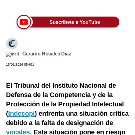
Únete a nuestro canal
Moda
Estilos
Suscríbete a YouTube
Mundo
EEUU
Gerardo Rosales Diaz
México
15/03/2024 05H01
España
Internacional
El Tribunal del Instituto Nacional de
Tecnología
Defensa de la Competencia y de la
Protección de la Propiedad Intelectual
Club del Suscriptor
(
Indecopi
) enfrenta una situación crítica
Mix
debido a la falta de designación de
G de Gestión
vocales
. Esta situación pone en riesgo