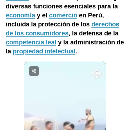
diversas funciones esenciales para la
Notas Contratadas
economía
y el
comercio
en Perú,
Podcast
incluida la protección de los
derechos
Gestión TV
de los consumidores
, la defensa de la
competencia leal
Videos
y la administración de
la
propiedad intelectual
.
Fotogalerías
gestion.pe
¿quiénes
Somos?
Términos
Y
Condiciones
Política
De
Privacidad