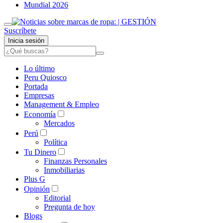
Mundial 2026
Suscríbete
Inicia sesión
Lo último
Peru Quiosco
Portada
Empresas
Management & Empleo
Economía
Mercados
Perú
Política
Tu Dinero
Finanzas Personales
Inmobiliarias
Plus G
Opinión
Editorial
Pregunta de hoy
Blogs