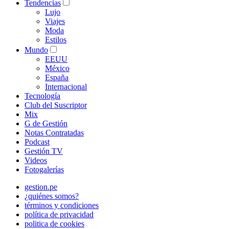
Tendencias
Lujo
Viajes
Moda
Estilos
Mundo
EEUU
México
España
Internacional
Tecnología
Club del Suscriptor
Mix
G de Gestión
Notas Contratadas
Podcast
Gestión TV
Videos
Fotogalerías
gestion.pe
¿quiénes somos?
términos y condiciones
política de privacidad
politica de cookies