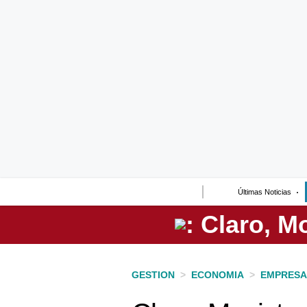
Lo último
Peru Quiosco
Portada
Empresas
Management & Empleo
Economía
Últimas Noticias
Mercados
Perú
Política
GESTION
>
ECONOMIA
>
EMPRESA
Tu Dinero