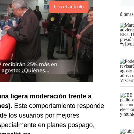
Lea el artículo
últimas
una ligera moderación frente a
nes)
. Este comportamiento responde
e los usuarios por mejores
especialmente en planes pospago,