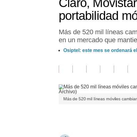
Claro, Movistar
Finanzas Personales
portabilidad mó
Inmobiliarias
Más de 520 mil líneas cam
Plus G
en un mercado que mantie
Opinión
Osiptel: este mes se ordenará 
Editorial
Pregunta de hoy
Blogs
Tendencias
Más de 520 mil líneas móviles cambiaro
Lujo
Únete a nuestro canal
Viajes
Moda