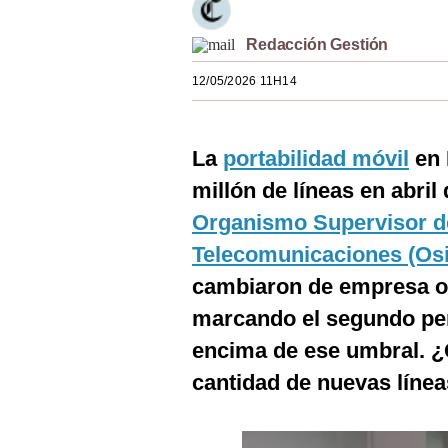
Estilos
Redacción Gestión
Mundo
12/05/2026 11H14
EEUU
México
La
portabilidad móvil
en 
España
millón de líneas en abril
Organismo Supervisor de
Internacional
Telecomunicaciones (Osi
Tecnología
cambiaron de empresa o
Club del Suscriptor
marcando el segundo per
Mix
encima de ese umbral. 
cantidad de nuevas líne
G de Gestión
Notas Contratadas