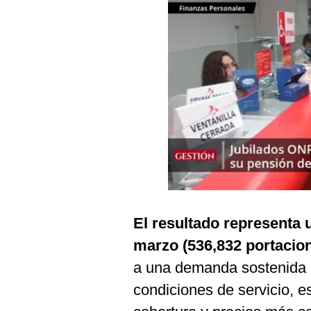
Podcast
Gestión TV
Videos
Fotogalerías
gestion.pe
¿quiénes
Somos?
Términos
El resultado representa 
Y
Condiciones
marzo (536,832 portacio
Política
a una demanda sostenida d
De
Privacidad
condiciones de servicio, 
Politica