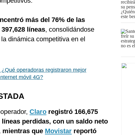
mpetitivos.
ncentró más del 76% de las
 397,628 líneas
, consolidándose
 la dinámica competitiva en el
: ¿Qué operadoras registraron mejor
internet móvil 4G?
STADA
 operador,
Claro
registró 166,675
 líneas perdidas, con un saldo neto
s, mientras que
Movistar
reportó