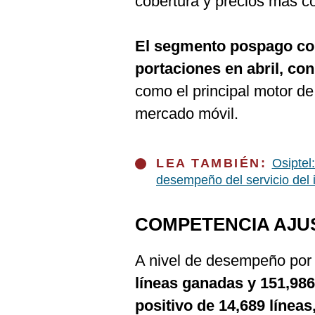
cobertura y precios más co
De
Cookies
Preguntas
El segmento pospago co
Frecuentes
portaciones en abril, con
como el principal motor de
mercado móvil.
LEA TAMBIÉN:
Osiptel
desempeño del servicio del 
COMPETENCIA AJU
A nivel de desempeño por
líneas ganadas y 151,986
positivo de 14,689 línea