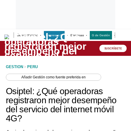
Últimas Noticias
Empresas G
Empresas
G de Gestión
Finanzas
Lo último
Peru Quiosco
SUSCRÍBETE
Portada
GESTION
>
PERU
Empresas
Añadir
Gestión
como fuente preferida en
Management & Empleo
Osiptel: ¿Qué operadoras
Economía
registraron mejor desempeño
del servicio del internet móvil
Mercados
4G?
Perú
Política