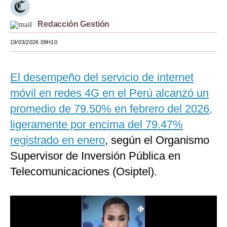
Moda
Redacción Gestión
Estilos
19/03/2026 09H10
Mundo
El desempeño del servicio de internet
EEUU
móvil en redes 4G en el Perú alcanzó un
México
promedio de 79.50% en febrero del 2026,
España
ligeramente por encima del 79.47%
Internacional
registrado en enero
, según el Organismo
Supervisor de Inversión Pública en
Tecnología
Telecomunicaciones (Osiptel).
Club del Suscriptor
Mix
G de Gestión