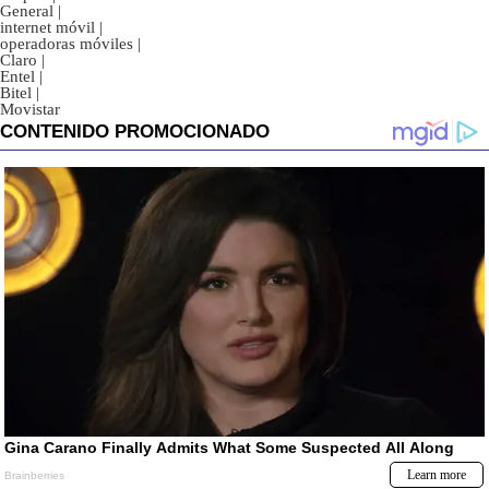
General
|
internet móvil
|
operadoras móviles
|
Claro
|
Entel
|
Bitel
|
Movistar