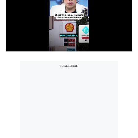
Notas Contratadas
Podcast
Gestión TV
Videos
Fotogalerías
gestion.pe
¿quiénes
Somos?
Términos
Y
Condiciones
Política
De
Privacidad