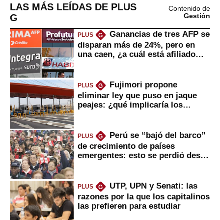
LAS MÁS LEÍDAS DE PLUS
Contenido de
G
Gestión
Ganancias de tres AFP se
PLUS
G
disparan más de 24%, pero en
una caen, ¿a cuál está afiliado
usted?
Fujimori propone
PLUS
G
eliminar ley que puso en jaque
peajes: ¿qué implicaría los
usuarios?
Perú se “bajó del barco”
PLUS
G
de crecimiento de países
emergentes: esto se perdió desde
2022
UTP, UPN y Senati: las
PLUS
G
razones por la que los capitalinos
las prefieren para estudiar