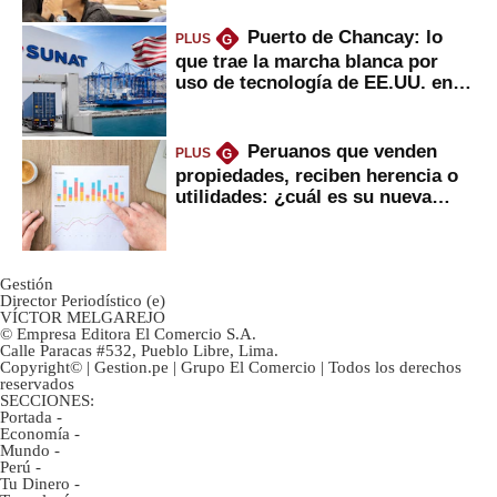
Puerto de Chancay: lo
PLUS
G
que trae la marcha blanca por
uso de tecnología de EE.UU. en
mercancías
Peruanos que venden
PLUS
G
propiedades, reciben herencia o
utilidades: ¿cuál es su nueva
inversión clave?
Gestión
Director Periodístico (e)
VÍCTOR MELGAREJO
© Empresa Editora El Comercio S.A.
Calle Paracas #532, Pueblo Libre, Lima.
Copyright© | Gestion.pe | Grupo El Comercio | Todos los derechos
reservados
SECCIONES:
Portada
-
Economía
-
Mundo
-
Perú
-
Tu Dinero
-