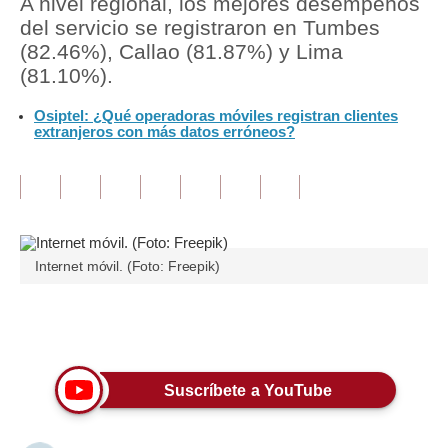
A nivel regional, los mejores desempeños
del servicio se registraron en Tumbes
Tu Dinero
(82.46%), Callao (81.87%) y Lima
(81.10%).
Finanzas Personales
Osiptel: ¿Qué operadoras móviles registran clientes
Inmobiliarias
extranjeros con más datos erróneos?
Plus G
Opinión
Editorial
Internet móvil. (Foto: Freepik)
Pregunta de hoy
Blogs
Únete a nuestro canal
Tendencias
Suscríbete a YouTube
Lujo
Viajes