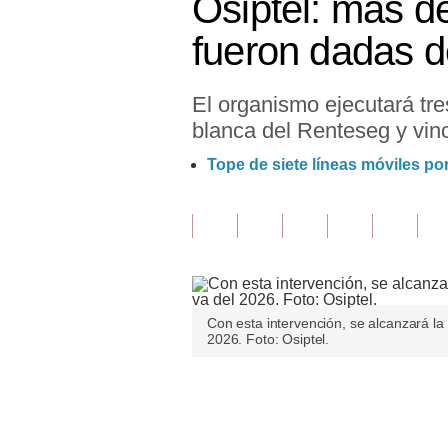
Osiptel: más d
Finanzas Personales
fueron dadas d
Inmobiliarias
El organismo ejecutará tre
Plus G
blanca del Renteseg y vinc
Opinión
Tope de siete líneas móviles p
Editorial
Pregunta de hoy
Blogs
Tendencias
Con esta intervención, se alcanzará la
2026. Foto: Osiptel.
Lujo
Viajes
Únete a nuestro canal
Moda