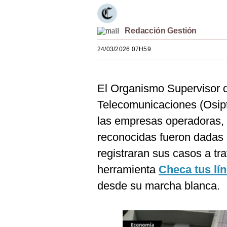
Estilos
Mundo
Redacción Gestión
24/03/2026 07H59
EEUU
México
El Organismo Supervisor d
España
Telecomunicaciones (Osipt
Internacional
las empresas operadoras, 
Tecnología
reconocidas fueron dadas 
registraran sus casos a tr
Club del Suscriptor
herramienta
Checa tus lí
Mix
desde su marcha blanca.
G de Gestión
Notas Contratadas