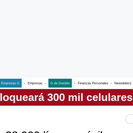
Empresas G
Empresas
G de Gestión
Finanzas Personales
Newsletters