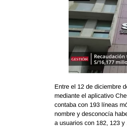
Podcast
Gestión TV
Videos
Fotogalerías
gestion.pe
¿quiénes
Somos?
Entre el 12 de diciembre 
Términos
Y
mediante el aplicativo Che
Condiciones
contaba con 193 líneas mó
Política
De
nombre y desconocía haber
Privacidad
a usuarios con 182, 123 y
Politica