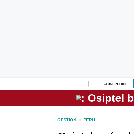
Lo último
Peru Quiosco
Portada
Empresas
Management & Empleo
Economía
Últimas Noticias
Mercados
Perú
Política
GESTION
>
PERU
Tu Dinero