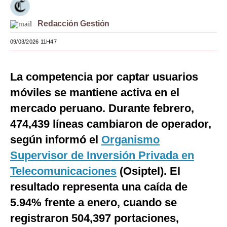
Moda
Redacción Gestión
Estilos
09/03/2026 11H47
Mundo
La competencia por captar usuarios
EEUU
móviles se mantiene activa en el
México
mercado peruano. Durante febrero,
España
474,439 líneas cambiaron de operador,
Internacional
según informó el
Organismo
Supervisor de Inversión Privada en
Tecnología
Telecomunicaciones
(Osiptel). El
Club del Suscriptor
resultado representa una caída de
Mix
5.94% frente a enero, cuando se
registraron 504,397 portaciones,
G de Gestión