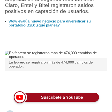
Claro, Entel y Bitel registraron saldos
Tu Dinero
positivos en captación de usuarios.
Finanzas Personales
Wow evalúa nuevo negocio para diversificar su
portafolio B2B: ¿qué planea?
Inmobiliarias
Plus G
Opinión
Editorial
En febrero se registraron más de 474,000 cambios de
operador.
Pregunta de hoy
Blogs
Únete a nuestro canal
Tendencias
Suscríbete a YouTube
Lujo
Viajes