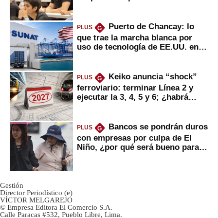
Puerto de Chancay: lo
PLUS
G
que trae la marcha blanca por
uso de tecnología de EE.UU. en
mercancías
Keiko anuncia “shock”
PLUS
G
ferroviario: terminar Línea 2 y
ejecutar la 3, 4, 5 y 6; ¿habrá
avances?
Bancos se pondrán duros
PLUS
G
con empresas por culpa de El
Niño, ¿por qué será bueno para
ahorristas?
Gestión
Director Periodístico (e)
VÍCTOR MELGAREJO
© Empresa Editora El Comercio S.A.
Calle Paracas #532, Pueblo Libre, Lima.