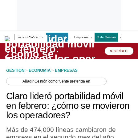
Últimas Noticias
Empresas G
Empresas
G de Gestión
Finanzas
Lo último
Peru Quiosco
SUSCRÍBETE
Portada
GESTION
>
ECONOMIA
>
EMPRESAS
Empresas
Añadir
Gestión
como fuente preferida en
Management & Empleo
Claro lideró portabilidad móvil
Economía
en febrero: ¿cómo se movieron
los operadores?
Mercados
Perú
Más de 474,000 líneas cambiaron de
empresa en el segundo mes del año.
Política