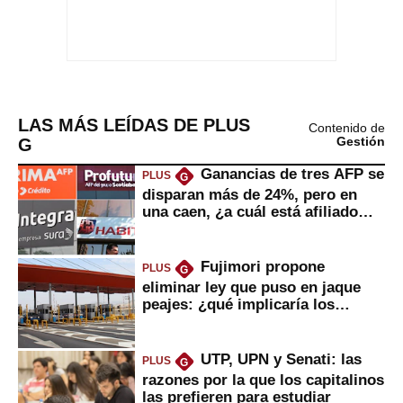
LAS MÁS LEÍDAS DE PLUS
Contenido de
G
Gestión
Ganancias de tres AFP se
PLUS
G
disparan más de 24%, pero en
una caen, ¿a cuál está afiliado
usted?
Fujimori propone
PLUS
G
eliminar ley que puso en jaque
peajes: ¿qué implicaría los
usuarios?
UTP, UPN y Senati: las
PLUS
G
razones por la que los capitalinos
las prefieren para estudiar