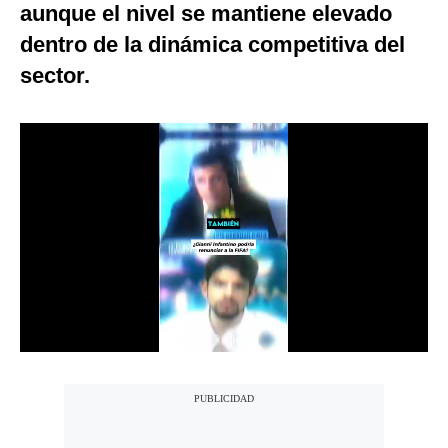
aunque el nivel se mantiene elevado
Notas Contratadas
dentro de la dinámica competitiva del
Podcast
sector.
Gestión TV
Videos
Fotogalerías
gestion.pe
¿quiénes
Somos?
Términos
Y
Condiciones
Política
De
Privacidad