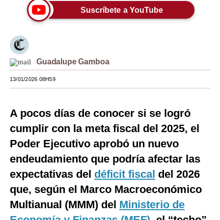
Suscríbete a YouTube
Moda
Estilos
Mundo
Guadalupe Gamboa
EEUU
13/01/2026 08H59
México
A pocos días de conocer si se logró
España
cumplir con la meta fiscal del 2025, el
Internacional
Poder Ejecutivo aprobó un nuevo
Tecnología
endeudamiento que podría afectar las
Club del Suscriptor
expectativas del
déficit fiscal
del 2026
que, según el Marco Macroeconómico
Mix
Multianual (MMM) del
Ministerio de
G de Gestión
Economía y Finanzas (MEF)
, el “techo”