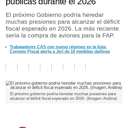
públicas durante el 2026
Tu Dinero
El próximo Gobierno podría heredar
muchas presiones para alcanzar el déficit
Finanzas Personales
fiscal esperado en 2026. La más reciente
Inmobiliarias
sería la compra de aviones para la FAP.
Plus G
Trabajadores CAS con nuevo régimen en la lista:
Consejo Fiscal alerta a Jerí de 10 medidas dañinas
Opinión
Editorial
Pregunta de hoy
Blogs
El próximo gobierno podría heredar muchas presiones para
alcanzar el déficit fiscal esperado en 2026. (Imagen: Andina)
Tendencias
Lujo
Únete a nuestro canal
Viajes