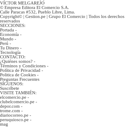
VÍCTOR MELGAREJO
© Empresa Editora El Comercio S.A.
Calle Paracas #532, Pueblo Libre, Lima.
Copyright© | Gestion.pe | Grupo El Comercio | Todos los derechos
reservados
SECCIONES:
Portada
-
Economía
-
Mundo
-
Perú
-
Tu Dinero
-
Tecnología
CONTACTO:
¿Quiénes somos?
-
Términos y Condiciones
-
Política de Privacidad
-
Politica de Cookies
-
Preguntas Frecuentes
SÍGUENOS:
Suscríbete
VISITE TAMBIÉN:
elcomercio.pe
-
clubelcomercio.pe
-
depor.com
-
trome.com
-
diariocorreo.pe
-
peruquiosco.pe
-
mag