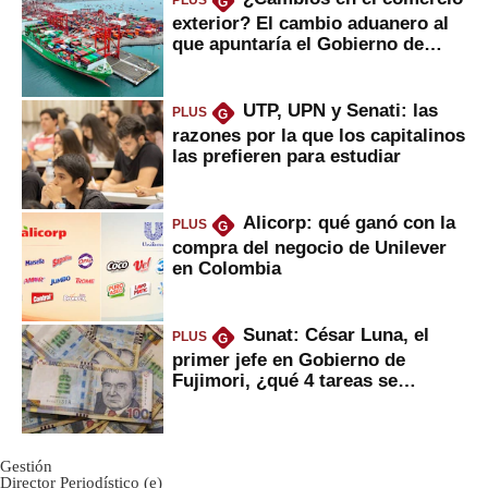
PLUS
G
exterior? El cambio aduanero al
que apuntaría el Gobierno de
Fujimori
UTP, UPN y Senati: las
PLUS
G
razones por la que los capitalinos
las prefieren para estudiar
Alicorp: qué ganó con la
PLUS
G
compra del negocio de Unilever
en Colombia
Sunat: César Luna, el
PLUS
G
primer jefe en Gobierno de
Fujimori, ¿qué 4 tareas se
marcan urgentes?
Gestión
Director Periodístico (e)