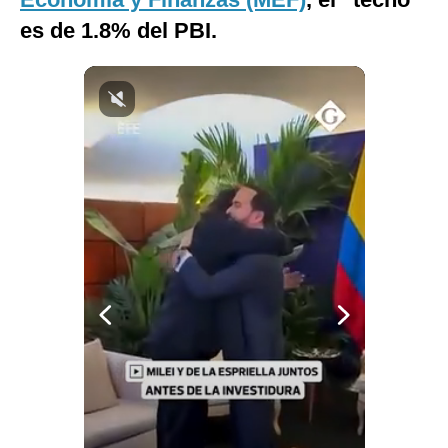
Notas Contratadas
es de 1.8% del PBI.
Podcast
Gestión TV
Videos
Fotogalerías
gestion.pe
¿quiénes
Somos?
Términos
Y
Condiciones
Política
De
Privacidad