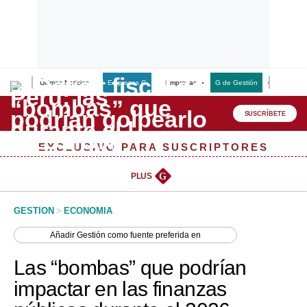
Últimas Noticias
Empresas G
Empresas
G de Gestión
Finanzas
Lo último
Peru Quiosco
SUSCRÍBETE
Portada
EXCLUSIVO PARA SUSCRIPTORES
Empresas
PLUS
G
Management & Empleo
GESTION
>
ECONOMIA
Economía
Añadir
Gestión
como fuente preferida en
Mercados
Las “bombas” que podrían
Perú
impactar en las finanzas
Política