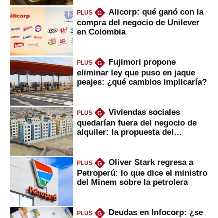
Alicorp: qué ganó con la
PLUS
G
compra del negocio de Unilever
en Colombia
Fujimori propone
PLUS
G
eliminar ley que puso en jaque
peajes: ¿qué cambios implicaría?
Viviendas sociales
PLUS
G
quedarían fuera del negocio de
alquiler: la propuesta del
gobierno
Oliver Stark regresa a
PLUS
G
Petroperú: lo que dice el ministro
del Minem sobre la petrolera
Deudas en Infocorp: ¿se
PLUS
G