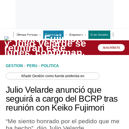
Últimas Noticias
Empresas G
Empresas
G de Gestión
Finanzas
Lo último
Peru Quiosco
SUSCRÍBETE
Portada
GESTION
>
PERU
>
POLITICA
Empresas
Añadir
Gestión
como fuente preferida en
Management & Empleo
Julio Velarde anunció que
Economía
seguirá a cargo del BCRP tras
reunión con Keiko Fujimori
Mercados
Perú
“Me siento honrado por el pedido que me
ha hecho”, dijo Julio Velarde.
Política