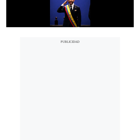
Notas Contratadas
Podcast
Gestión TV
Videos
Fotogalerías
gestion.pe
¿quiénes
Somos?
Términos
Y
Condiciones
Política
De
Privacidad