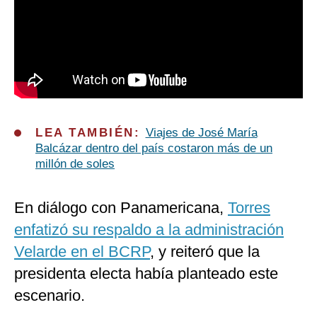
LEA TAMBIÉN:
Viajes de José María
Balcázar dentro del país costaron más de un
millón de soles
En diálogo con Panamericana,
Torres
enfatizó su respaldo a la administración
Velarde en el BCRP
, y reiteró que la
presidenta electa había planteado este
escenario.