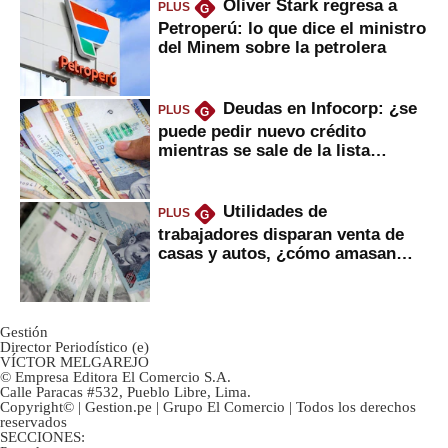
Oliver Stark regresa a
PLUS
G
Petroperú: lo que dice el ministro
del Minem sobre la petrolera
Deudas en Infocorp: ¿se
PLUS
G
puede pedir nuevo crédito
mientras se sale de la lista
negra?
Utilidades de
PLUS
G
trabajadores disparan venta de
casas y autos, ¿cómo amasan
tanta liquidez?
Gestión
Director Periodístico (e)
VÍCTOR MELGAREJO
© Empresa Editora El Comercio S.A.
Calle Paracas #532, Pueblo Libre, Lima.
Copyright© | Gestion.pe | Grupo El Comercio | Todos los derechos
reservados
SECCIONES: