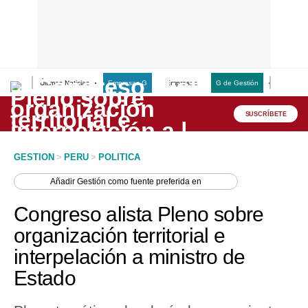
Últimas Noticias
Empresas G
Empresas
G de Gestión
Finanzas
Lo último
Peru Quiosco
SUSCRÍBETE
Portada
GESTION
>
PERU
>
POLITICA
Empresas
Añadir
Gestión
como fuente preferida en
Management & Empleo
Congreso alista Pleno sobre
Economía
organización territorial e
interpelación a ministro de
Mercados
Estado
Perú
Política