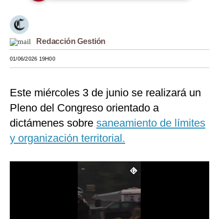
Moda
Estilos
Redacción Gestión
Mundo
01/06/2026 19H00
EEUU
Este miércoles 3 de junio se realizará un
México
Pleno del Congreso orientado a
España
dictámenes sobre
saneamiento de límites
Internacional
y organización territorial.
Tecnología
Club del Suscriptor
Mix
G de Gestión