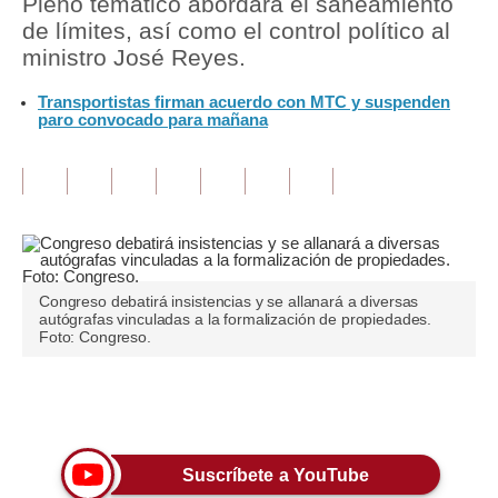
Pleno temático abordará el saneamiento
de límites, así como el control político al
Tu Dinero
ministro José Reyes.
Finanzas Personales
Transportistas firman acuerdo con MTC y suspenden
paro convocado para mañana
Inmobiliarias
Plus G
Opinión
Editorial
Congreso debatirá insistencias y se allanará a diversas
Pregunta de hoy
autógrafas vinculadas a la formalización de propiedades.
Foto: Congreso.
Blogs
Tendencias
Únete a nuestro canal
Lujo
Suscríbete a YouTube
Viajes