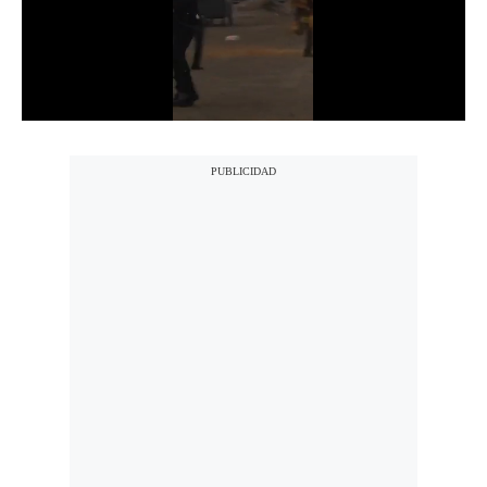
Notas Contratadas
Podcast
Gestión TV
Videos
Fotogalerías
gestion.pe
¿quiénes
Somos?
Términos
Y
Condiciones
Política
De
Privacidad