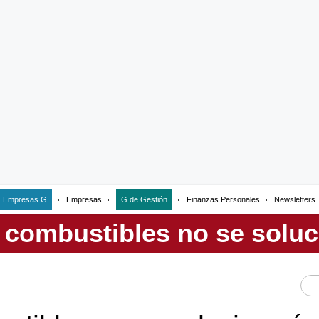
Empresas G
Empresas
G de Gestión
Finanzas Personales
Newsletters