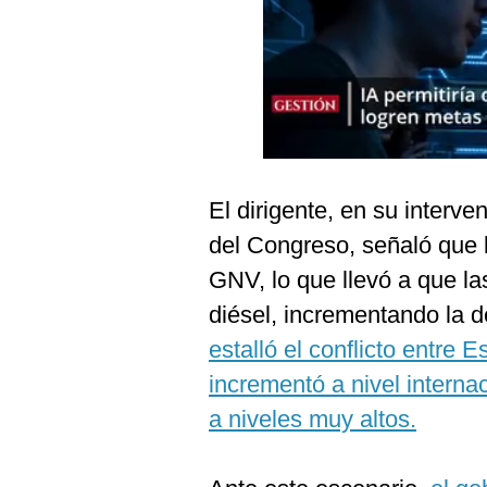
Podcast
Gestión TV
Videos
Fotogalerías
El dirigente, en su interv
del Congreso, señaló que 
gestion.pe
GNV, lo que llevó a que las
¿quiénes
Somos?
diésel, incrementando la
Términos
estalló el conflicto entre 
Y
Condiciones
incrementó a nivel interna
Política
a niveles muy altos.
De
Privacidad
Politica