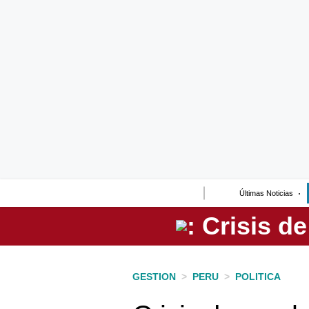
Lo último
Peru Quiosco
Portada
Empresas
Management & Empleo
Economía
Últimas Noticias
Mercados
Perú
Política
GESTION
>
PERU
>
POLITICA
Tu Dinero