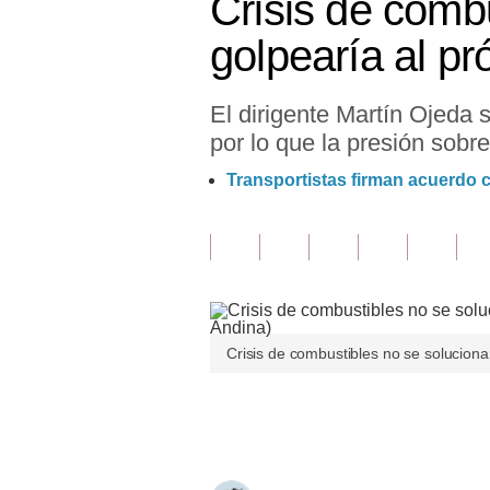
Crisis de combu
Finanzas Personales
golpearía al pr
Inmobiliarias
El dirigente Martín Ojeda 
Plus G
por lo que la presión sobre
Opinión
Transportistas firman acuerd
Editorial
Pregunta de hoy
Blogs
Tendencias
Crisis de combustibles no se soluciona
Lujo
Únete a nuestro canal
Viajes
Moda