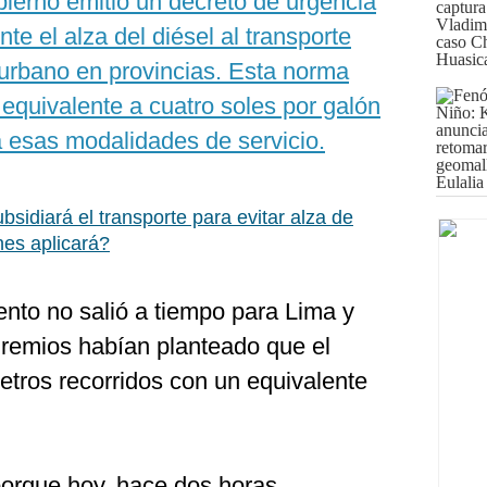
bierno emitió un decreto de urgencia
e el alza del diésel al transporte
y urbano en provincias. Esta norma
equivalente a cuatro soles por galón
 esas modalidades de servicio.
bsidiará el transporte para evitar alza de
nes aplicará?
to no salió a tiempo para Lima y
gremios habían planteado que el
etros recorridos con un equivalente
porque hoy, hace dos horas