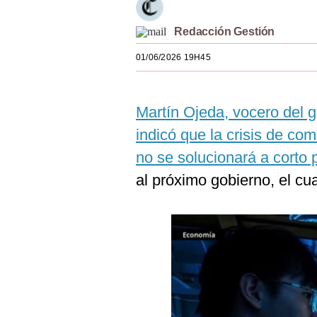
Estilos
Redacción Gestión
Mundo
01/06/2026 19H45
EEUU
México
Martín Ojeda, vocero del g
España
indicó que la crisis de com
no se solucionará a corto 
Internacional
al próximo gobierno, el cua
Tecnología
Club del Suscriptor
Mix
G de Gestión
Notas Contratadas