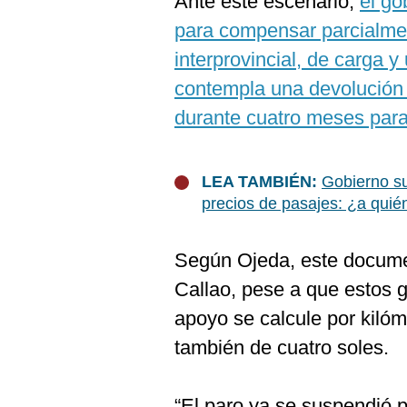
Ante este escenario,
el go
De
Cookies
para compensar parcialment
Preguntas
interprovincial, de carga 
Frecuentes
contempla una devolución 
durante cuatro meses para
LEA TAMBIÉN:
Gobierno su
precios de pasajes: ¿a quié
Según Ojeda, este documen
Callao, pese a que estos 
apoyo se calcule por kilóm
también de cuatro soles.
“El paro ya se suspendió 