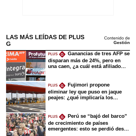
LAS MÁS LEÍDAS DE PLUS
Contenido de
G
Gestión
Ganancias de tres AFP se
PLUS
G
disparan más de 24%, pero en
una caen, ¿a cuál está afiliado
usted?
Fujimori propone
PLUS
G
eliminar ley que puso en jaque
peajes: ¿qué implicaría los
usuarios?
Perú se “bajó del barco”
PLUS
G
de crecimiento de países
emergentes: esto se perdió desde
2022