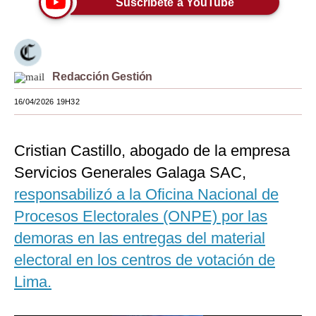
Suscríbete a YouTube
Moda
Estilos
Redacción Gestión
Mundo
16/04/2026 19H32
EEUU
México
Cristian Castillo, abogado de la empresa
España
Servicios Generales Galaga SAC,
Internacional
responsabilizó a la Oficina Nacional de
Procesos Electorales (ONPE) por las
Tecnología
demoras en las entregas del material
Club del Suscriptor
electoral en los centros de votación de
Mix
Lima.
G de Gestión