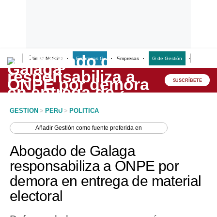
Últimas Noticias
Empresas G
Empresas
G de Gestión
Finanzas
Lo último
Peru Quiosco
SUSCRÍBETE
Portada
GESTION
>
PERU
>
POLITICA
Empresas
Añadir
Gestión
como fuente preferida en
Management & Empleo
Abogado de Galaga
Economía
responsabiliza a ONPE por
demora en entrega de material
Mercados
electoral
Perú
Política