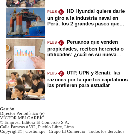
HD Hyundai quiere darle
PLUS
G
un giro a la industria naval en
Perú: los 2 grandes pasos que
daría
Peruanos que venden
PLUS
G
propiedades, reciben herencia o
utilidades: ¿cuál es su nueva
inversión clave?
UTP, UPN y Senati: las
PLUS
G
razones por la que los capitalinos
las prefieren para estudiar
Gestión
Director Periodístico (e)
VÍCTOR MELGAREJO
© Empresa Editora El Comercio S.A.
Calle Paracas #532, Pueblo Libre, Lima.
Copyright© | Gestion.pe | Grupo El Comercio | Todos los derechos