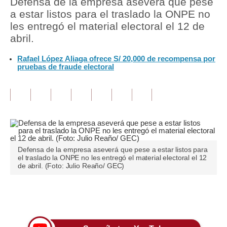
Defensa de la empresa aseverá que pese
a estar listos para el traslado la ONPE no
Tu Dinero
les entregó el material electoral el 12 de
abril.
Finanzas Personales
Rafael López Aliaga ofrece S/ 20,000 de recompensa por
Inmobiliarias
pruebas de fraude electoral
Plus G
Opinión
Editorial
Pregunta de hoy
Defensa de la empresa aseverá que pese a estar listos para
el traslado la ONPE no les entregó el material electoral el 12
Blogs
de abril. (Foto: Julio Reaño/ GEC)
Tendencias
Únete a nuestro canal
Lujo
Viajes