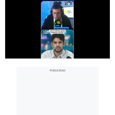
Notas Contratadas
Podcast
Gestión TV
Videos
Fotogalerías
gestion.pe
¿quiénes
Somos?
Términos
Y
Condiciones
Política
De
Privacidad