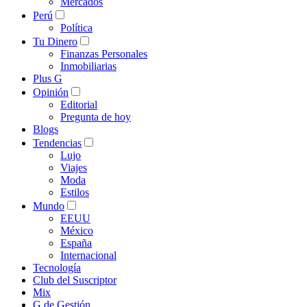
Mercados
Perú
Política
Tu Dinero
Finanzas Personales
Inmobiliarias
Plus G
Opinión
Editorial
Pregunta de hoy
Blogs
Tendencias
Lujo
Viajes
Moda
Estilos
Mundo
EEUU
México
España
Internacional
Tecnología
Club del Suscriptor
Mix
G de Gestión