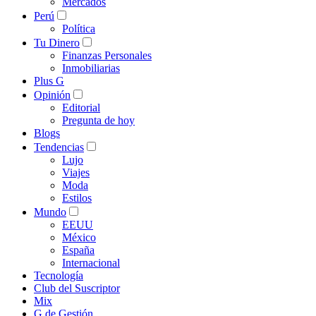
Mercados
Perú
Política
Tu Dinero
Finanzas Personales
Inmobiliarias
Plus G
Opinión
Editorial
Pregunta de hoy
Blogs
Tendencias
Lujo
Viajes
Moda
Estilos
Mundo
EEUU
México
España
Internacional
Tecnología
Club del Suscriptor
Mix
G de Gestión