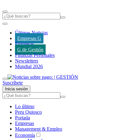
Últimas Noticias
Empresas G
Empresas
G de Gestión
Finanzas Personales
Newsletters
Mundial 2026
Suscríbete
Inicia sesión
Lo último
Peru Quiosco
Portada
Empresas
Management & Empleo
Economía