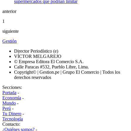
anterior
1
siguiente
Gestión
Director Periodístico (e)
VÍCTOR MELGAREJO
© Empresa Editora El Comercio S.A.
Calle Paracas #532, Pueblo Libre, Lima.
Copyright© | Gestion.pe | Grupo El Comercio | Todos los
derechos reservados
Secciones:
Portada
-
Economía
-
Mundo
-
Perú
-
Tu Dinero
-
Tecnología
Contacto:
¿Quiénes somos?
-