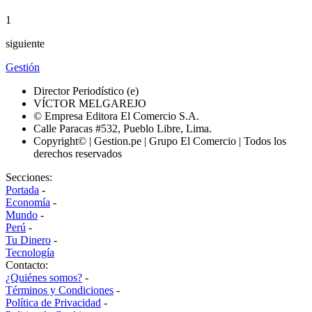
1
siguiente
Gestión
Director Periodístico (e)
VÍCTOR MELGAREJO
© Empresa Editora El Comercio S.A.
Calle Paracas #532, Pueblo Libre, Lima.
Copyright© | Gestion.pe | Grupo El Comercio | Todos los
derechos reservados
Secciones:
Portada
-
Economía
-
Mundo
-
Perú
-
Tu Dinero
-
Tecnología
Contacto:
¿Quiénes somos?
-
Términos y Condiciones
-
Política de Privacidad
-