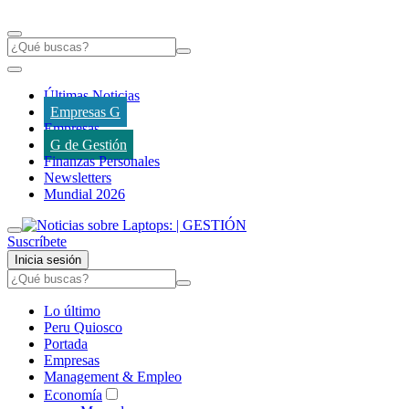
Últimas Noticias
Empresas G
Empresas
G de Gestión
Finanzas Personales
Newsletters
Mundial 2026
Suscríbete
Inicia sesión
Lo último
Peru Quiosco
Portada
Empresas
Management & Empleo
Economía