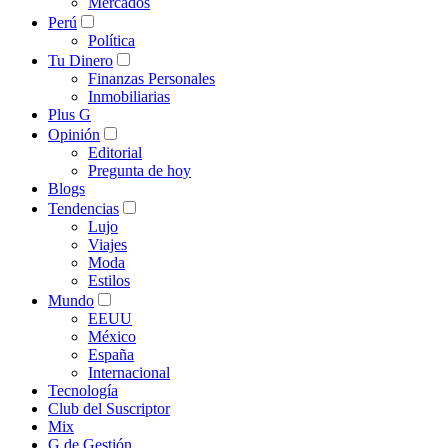
Mercados
Perú
Política
Tu Dinero
Finanzas Personales
Inmobiliarias
Plus G
Opinión
Editorial
Pregunta de hoy
Blogs
Tendencias
Lujo
Viajes
Moda
Estilos
Mundo
EEUU
México
España
Internacional
Tecnología
Club del Suscriptor
Mix
G de Gestión