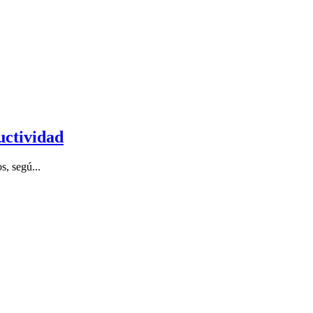
uctividad
s, segú...