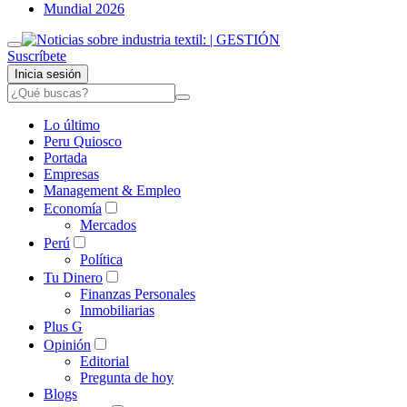
Mundial 2026
Suscríbete
Inicia sesión
Lo último
Peru Quiosco
Portada
Empresas
Management & Empleo
Economía
Mercados
Perú
Política
Tu Dinero
Finanzas Personales
Inmobiliarias
Plus G
Opinión
Editorial
Pregunta de hoy
Blogs