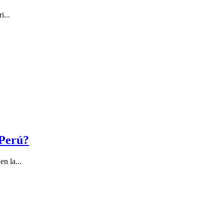
i...
 Perú?
n la...