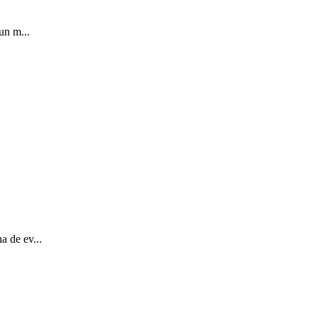
un m...
a de ev...