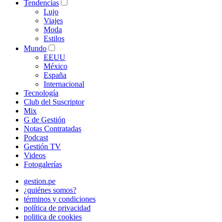
Tendencias
Lujo
Viajes
Moda
Estilos
Mundo
EEUU
México
España
Internacional
Tecnología
Club del Suscriptor
Mix
G de Gestión
Notas Contratadas
Podcast
Gestión TV
Videos
Fotogalerías
gestion.pe
¿quiénes somos?
términos y condiciones
política de privacidad
politica de cookies