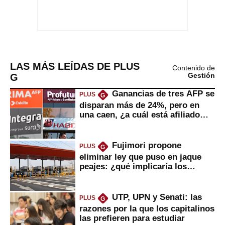
LAS MÁS LEÍDAS DE PLUS
Contenido de
G
Gestión
Ganancias de tres AFP se
PLUS
G
disparan más de 24%, pero en
una caen, ¿a cuál está afiliado
usted?
Fujimori propone
PLUS
G
eliminar ley que puso en jaque
peajes: ¿qué implicaría los
usuarios?
UTP, UPN y Senati: las
PLUS
G
razones por la que los capitalinos
las prefieren para estudiar