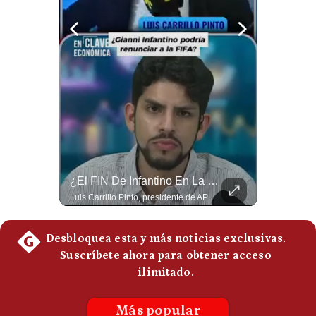
Politica
De
Cookies
Preguntas
Frecuentes
El FRACASO Militar Más Caro De Medio Oriente | #radar24
¿El FIN De Infantino En La FIFA? El Grave Pronóstico Sobre Su Renuncia | #EnClaveEconómica
El internacionalista Roberto Heimovits señaló que Arabia Saudita posee armamento avanzado comprado por decenas de miles de millones de dólares. Sin embargo, recuerda que combatió durante siete años contra los hutíes sin conseguir derrotarlos, pese a la enorme diferencia de poder militar. #ArabiaSaudita #Hutíes #RobertoHeimovits #Geopolítica #Guerra #NoticiasInternacionales #Shorts 👉 Suscríbete y activa la campana para no perderte nuestro análisis diario. 🌎 Síguenos en nuestras redes sociales: 📌 Web oficial: https://gestion.pe/mundo/ 📌 LinkedIn: http://bit.ly/3HYIET0 📌 X (Twitter): http://bit.ly/4noZtX9 📌 TikTok: http://bit.ly/4evB6TO
Luis Carrillo Pinto, presidente de APEMD pronostica meses muy difíciles para Infantino y sostiene que una mayor presión de la UEFA, junto con nuevas investigaciones periodísticas, podría llevarlo a dimitir. También menciona renuncias internas y acusaciones de que el proyecto fue impulsado por una sola persona. #GianniInfantino #FIFA #UEFA #LuisCarrilloPinto #APEMD #Futbol #NoticiasDeportivas #Mundial #Shorts 👉 Suscríbete y activa la campana para no perderte nuestro análisis diario. 🌎 Síguenos en nuestras redes sociales: 📌 Web oficial: https://gestion.pe/mundo/ 📌 LinkedIn: http://bit.ly/3HYIET0 📌 X (Twitter): http://bit.ly/4noZtX9 📌 TikTok: http://bit.ly/4evB6TO