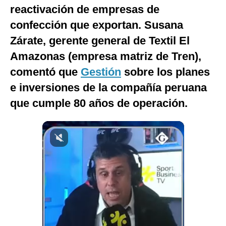
reactivación de empresas de
Notas Contratadas
confección que exportan. Susana
Podcast
Zárate, gerente general de Textil El
Gestión TV
Amazonas (empresa matriz de Tren),
comentó que
Gestión
sobre los planes
Videos
e inversiones de la compañía peruana
Fotogalerías
que cumple 80 años de operación.
gestion.pe
¿quiénes
Somos?
Términos
Y
Condiciones
Política
De
Privacidad