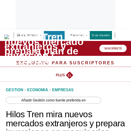
Últimas Noticias
Empresas G
Empresas
G de Gestión
Finanzas
Lo último
Peru Quiosco
SUSCRÍBETE
Portada
EXCLUSIVO PARA SUSCRIPTORES
Empresas
PLUS
G
Management & Empleo
GESTION
>
ECONOMIA
>
EMPRESAS
Economía
Añadir
Gestión
como fuente preferida en
Mercados
Hilos Tren mira nuevos
Perú
mercados extranjeros y prepara
Política