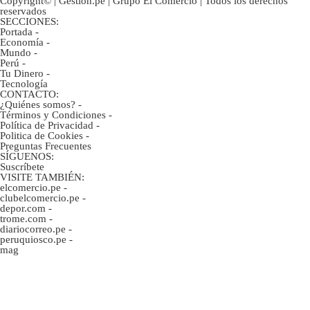
Copyright© | Gestion.pe | Grupo El Comercio | Todos los derechos
reservados
SECCIONES:
Portada
-
Economía
-
Mundo
-
Perú
-
Tu Dinero
-
Tecnología
CONTACTO:
¿Quiénes somos?
-
Términos y Condiciones
-
Política de Privacidad
-
Politica de Cookies
-
Preguntas Frecuentes
SÍGUENOS:
Suscríbete
VISITE TAMBIÉN:
elcomercio.pe
-
clubelcomercio.pe
-
depor.com
-
trome.com
-
diariocorreo.pe
-
peruquiosco.pe
-
mag