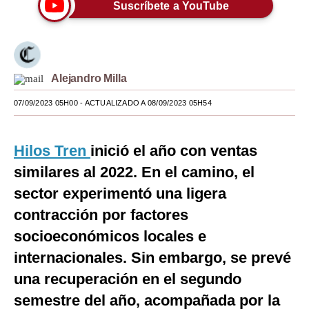
Suscríbete a YouTube
Moda
Estilos
Mundo
Alejandro Milla
EEUU
07/09/2023 05H00
- ACTUALIZADO A 08/09/2023 05H54
México
Hilos Tren
inició el año con ventas
España
similares al 2022. En el camino, el
Internacional
sector experimentó una ligera
contracción por factores
Tecnología
socioeconómicos locales e
Club del Suscriptor
internacionales. Sin embargo, se prevé
Mix
una recuperación en el segundo
G de Gestión
semestre del año, acompañada por la