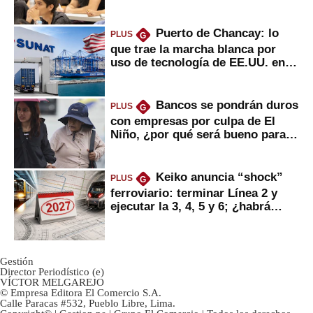
Puerto de Chancay: lo
PLUS
G
que trae la marcha blanca por
uso de tecnología de EE.UU. en
mercancías
Bancos se pondrán duros
PLUS
G
con empresas por culpa de El
Niño, ¿por qué será bueno para
ahorristas?
Keiko anuncia “shock”
PLUS
G
ferroviario: terminar Línea 2 y
ejecutar la 3, 4, 5 y 6; ¿habrá
avances?
Gestión
Director Periodístico (e)
VÍCTOR MELGAREJO
© Empresa Editora El Comercio S.A.
Calle Paracas #532, Pueblo Libre, Lima.