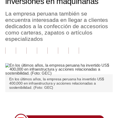
inversiones en maquinarias
Tu Dinero
La empresa peruana también se
encuentra interesada en llegar a clientes
Finanzas Personales
dedicados a la confección de accesorios
Inmobiliarias
como carteras, zapatos o artículos
especializados
Plus G
Opinión
Editorial
Pregunta de hoy
En los últimos años, la empresa peruana ha invertido US$
400,000 en infraestructura y acciones relacionadas a
Blogs
sostenibilidad. (Foto: GEC)
Tendencias
Únete a nuestro canal
Lujo
Viajes