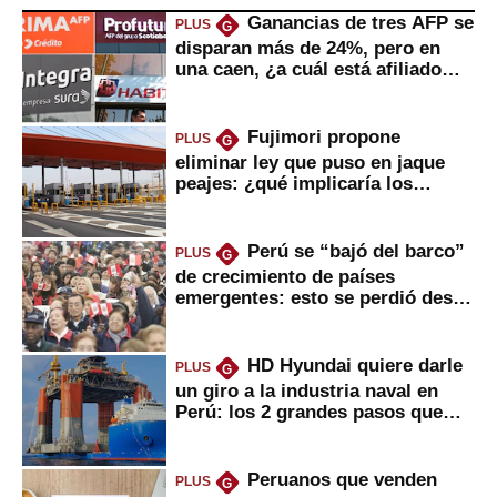
Ganancias de tres AFP se
PLUS
G
disparan más de 24%, pero en
una caen, ¿a cuál está afiliado
usted?
Fujimori propone
PLUS
G
eliminar ley que puso en jaque
peajes: ¿qué implicaría los
usuarios?
Perú se “bajó del barco”
PLUS
G
de crecimiento de países
emergentes: esto se perdió desde
2022
HD Hyundai quiere darle
PLUS
G
un giro a la industria naval en
Perú: los 2 grandes pasos que
daría
Peruanos que venden
PLUS
G