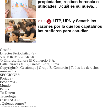
propiedades, reciben herencia o
utilidades: ¿cuál es su nueva
inversión clave?
UTP, UPN y Senati: las
PLUS
G
razones por la que los capitalinos
las prefieren para estudiar
Gestión
Director Periodístico (e)
VÍCTOR MELGAREJO
© Empresa Editora El Comercio S.A.
Calle Paracas #532, Pueblo Libre, Lima.
Copyright© | Gestion.pe | Grupo El Comercio | Todos los derechos
reservados
SECCIONES:
Portada
-
Economía
-
Mundo
-
Perú
-
Tu Dinero
-
Tecnología
CONTACTO:
¿Quiénes somos?
-
Términos y Condiciones
-