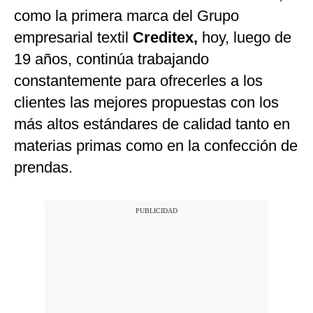
como la primera marca del Grupo
Notas Contratadas
empresarial textil
Creditex,
hoy, luego de
Podcast
19 años, continúa trabajando
Gestión TV
constantemente para ofrecerles a los
Videos
clientes las mejores propuestas con los
más altos estándares de calidad tanto en
Fotogalerías
materias primas como en la confección de
prendas.
gestion.pe
¿quiénes
Somos?
Términos
Y
Condiciones
Política
De
Privacidad