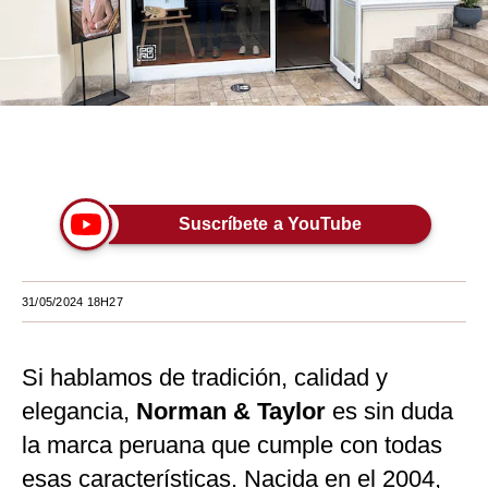
Moda
Estilos
Mundo
Únete a nuestro canal
EEUU
México
Suscríbete a YouTube
España
Internacional
31/05/2024 18H27
Tecnología
Si hablamos de tradición, calidad y
Club del Suscriptor
elegancia,
Norman & Taylor
es sin duda
Mix
la marca peruana que cumple con todas
G de Gestión
esas características. Nacida en el 2004,