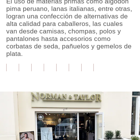
El uso de materias primas como algodón
pima peruano, lanas italianas, entre otras,
Tu Dinero
logran una confección de alternativas de
alta calidad para caballeros, las cuales
Finanzas Personales
van desde camisas, chompas, polos y
Inmobiliarias
pantalones hasta accesorios como
corbatas de seda, pañuelos y gemelos de
Plus G
plata.
Opinión
Editorial
Pregunta de hoy
Blogs
Tendencias
Lujo
Viajes