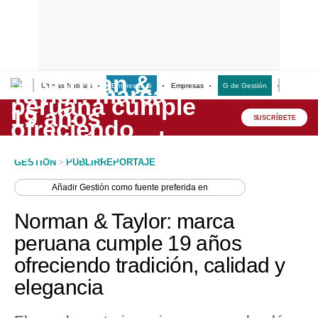
Últimas Noticias
Empresas G
Empresas
G de Gestión
Finanzas
Lo último
Peru Quiosco
SUSCRÍBETE
Portada
GESTION
>
PUBLIRREPORTAJE
Empresas
Añadir
Gestión
como fuente preferida en
Management & Empleo
Norman & Taylor: marca
Economía
peruana cumple 19 años
ofreciendo tradición, calidad y
Mercados
elegancia
Perú
Política