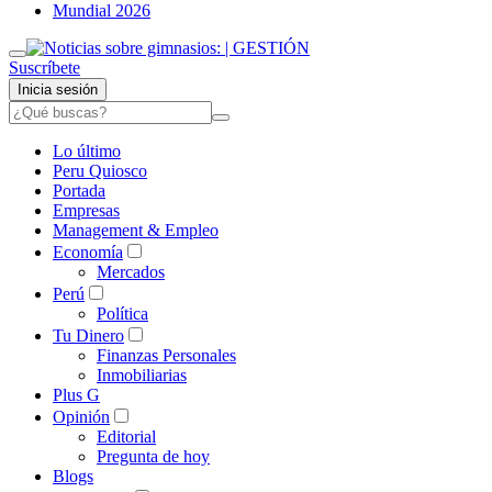
Mundial 2026
Suscríbete
Inicia sesión
Lo último
Peru Quiosco
Portada
Empresas
Management & Empleo
Economía
Mercados
Perú
Política
Tu Dinero
Finanzas Personales
Inmobiliarias
Plus G
Opinión
Editorial
Pregunta de hoy
Blogs