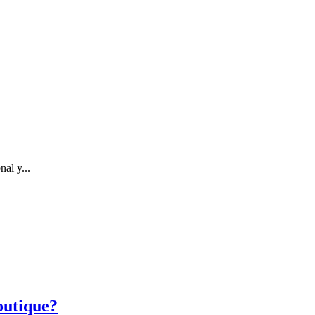
al y...
outique?