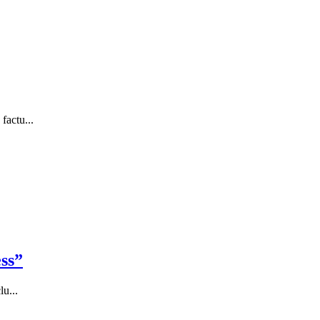
factu...
ess”
lu...