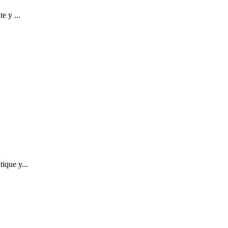
e y ...
ique y...