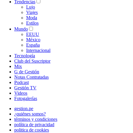
Tendencias
Lujo
Viajes
Moda
Estilos
Mundo
EEUU
México
España
Internacional
Tecnología
Club del Suscriptor
Mix
G de Gestión
Notas Contratadas
Podcast
Gestión TV
Videos
Fotogalerías
gestion.pe
¿quiénes somos?
términos y condiciones
política de privacidad
politica de cookies